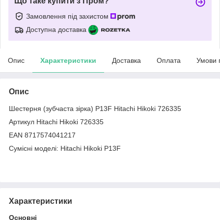
Що таке купити з Пром?
Замовлення під захистом
Доступна доставка
Опис
Характеристики
Доставка
Оплата
Умови 
Опис
Шестерня (зубчаста зірка) P13F Hitachi Hikoki 726335
Артикул Hitachi Hikoki 726335
EAN 8717574041217
Сумісні моделі: Hitachi Hikoki P13F
Характеристики
Основні