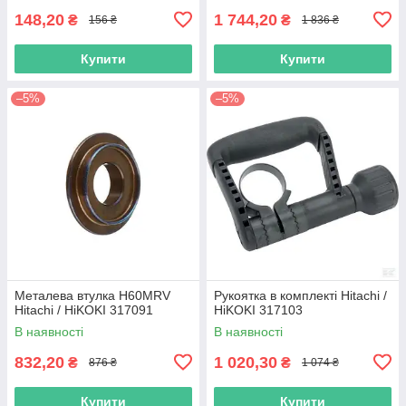
148,20
1 744,20
₴
₴
156 ₴
1 836 ₴
Купити
Купити
–5%
–5%
Металева втулка H60MRV
Рукоятка в комплекті Hitachi /
Hitachi / HiKOKI 317091
HiKOKI 317103
В наявності
В наявності
832,20
1 020,30
₴
₴
876 ₴
1 074 ₴
Купити
Купити