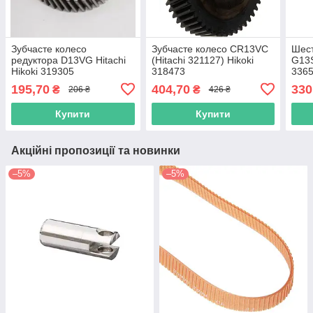
Зубчасте колесо
Зубчасте колесо CR13VC
Шест
редуктора D13VG Hitachi
(Hitachi 321127) Hikoki
G13S
Hikoki 319305
318473
336
195,70
404,70
330
₴
₴
206 ₴
426 ₴
Купити
Купити
Акційні пропозиції та новинки
–5%
–5%