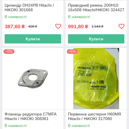
Цилиндр DH24PB Hitachi /
Приводний ремінь 200Н10
HiKOKI 301668
16х508 Hitachi/HiKOKI 324427
В наявності
В наявності
387,60
991,80
₴
₴
408 ₴
1 044 ₴
Купити
Купити
–5%
–5%
Фланець редуктора C7MFA
Первинна шестерня H60MR
Hitachi / HiKOKI 308361
Hitachi / HiKOKI 317080
В наявності
В наявності