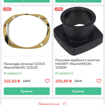
–5%
–5%
Пильовик відбійного молотка
Прокладка фланця G23UC
H45MRY Hitachi/HiKOKI
Hitachi/HiKOKI 320228
320808
В наявності
В наявності
102,60
250,80
₴
₴
108 ₴
264 ₴
Купити
Купити
Показати ще