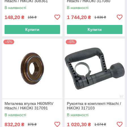
Hitachi / HiKOKI 308361
Hitachi / HiKOKI 317080
В наявності
В наявності
148,20
1 744,20
₴
₴
156 ₴
1 836 ₴
Купити
Купити
–5%
–5%
Металева втулка H60MRV
Рукоятка в комплекті Hitachi /
Hitachi / HiKOKI 317091
HiKOKI 317103
В наявності
В наявності
832,20
1 020,30
₴
₴
876 ₴
1 074 ₴