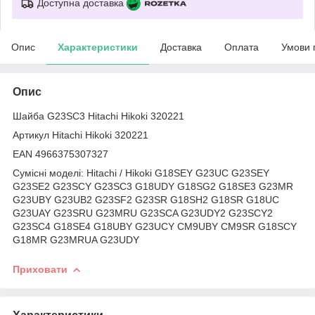
Доступна доставка
Опис
Характеристики
Доставка
Оплата
Умови 
Опис
Шайба G23SC3 Hitachi Hikoki 320221
Артикул Hitachi Hikoki 320221
EAN 4966375307327
Сумісні моделі: Hitachi / Hikoki G18SEY G23UC G23SEY
G23SE2 G23SCY G23SC3 G18UDY G18SG2 G18SE3 G23MR
G23UBY G23UB2 G23SF2 G23SR G18SH2 G18SR G18UC
G23UAY G23SRU G23MRU G23SCA G23UDY2 G23SCY2
G23SC4 G18SE4 G18UBY G23UCY CM9UBY CM9SR G18SCY
G18MR G23MRUA G23UDY
Приховати