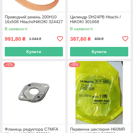
Приводний ремінь 200Н10
Цилиндр DH24PB Hitachi /
16х508 Hitachi/HiKOKI 324427
HiKOKI 301668
В наявності
В наявності
991,80
387,60
₴
₴
1 044 ₴
408 ₴
Купити
Купити
–5%
–5%
Фланець редуктора C7MFA
Первинна шестерня H60MR