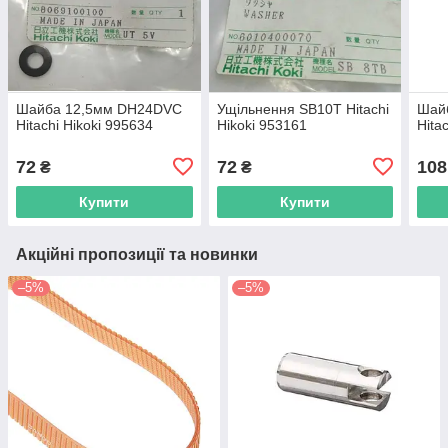
Шайба 12,5мм DH24DVC
Ущільнення SB10T Hitachi
Шай
Hitachi Hikoki 995634
Hikoki 953161
Hita
72
72
108
₴
₴
Купити
Купити
Акційні пропозиції та новинки
–5%
–5%