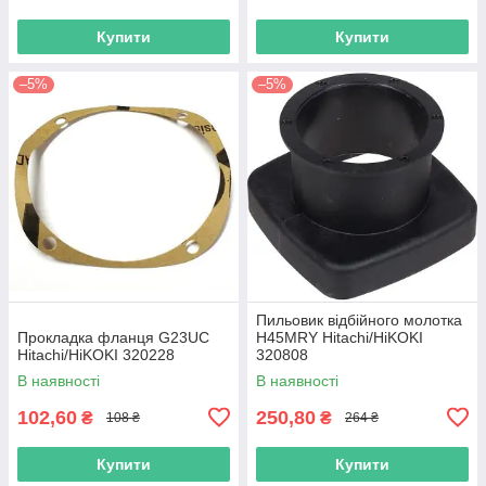
Купити
Купити
–5%
–5%
Пильовик відбійного молотка
Прокладка фланця G23UC
H45MRY Hitachi/HiKOKI
Hitachi/HiKOKI 320228
320808
В наявності
В наявності
102,60
250,80
₴
₴
108 ₴
264 ₴
Купити
Купити