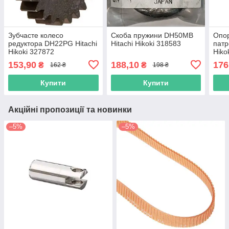
Зубчасте колесо
Скоба пружини DH50MB
Опор
редуктора DH22PG Hitachi
Hitachi Hikoki 318583
патр
Hikoki 327872
Hiko
153,90
188,10
176
₴
₴
162 ₴
198 ₴
Купити
Купити
Акційні пропозиції та новинки
–5%
–5%