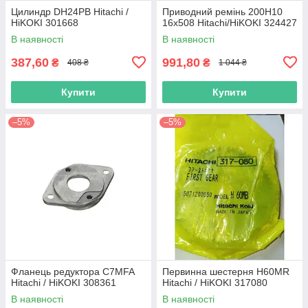
Цилиндр DH24PB Hitachi /
Приводний ремінь 200Н10
HiKOKI 301668
16х508 Hitachi/HiKOKI 324427
В наявності
В наявності
387,60
991,80
₴
₴
408 ₴
1 044 ₴
Купити
Купити
–5%
–5%
Фланець редуктора C7MFA
Первинна шестерня H60MR
Hitachi / HiKOKI 308361
Hitachi / HiKOKI 317080
В наявності
В наявності