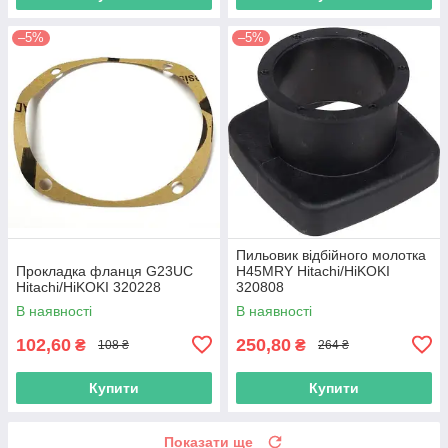
–5%
–5%
Пильовик відбійного молотка
Прокладка фланця G23UC
H45MRY Hitachi/HiKOKI
Hitachi/HiKOKI 320228
320808
В наявності
В наявності
102,60
250,80
₴
₴
108 ₴
264 ₴
Купити
Купити
Показати ще