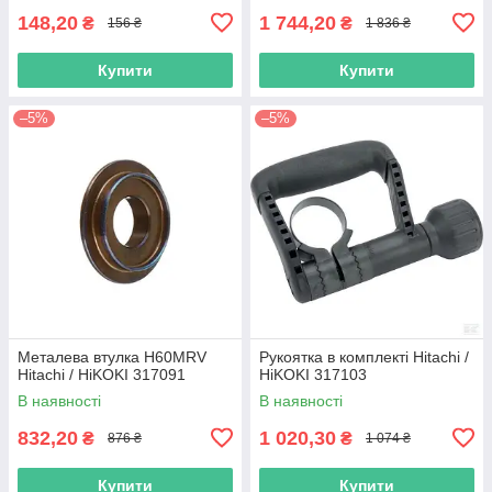
148,20
1 744,20
₴
₴
156 ₴
1 836 ₴
Купити
Купити
–5%
–5%
Металева втулка H60MRV
Рукоятка в комплекті Hitachi /
Hitachi / HiKOKI 317091
HiKOKI 317103
В наявності
В наявності
832,20
1 020,30
₴
₴
876 ₴
1 074 ₴
Купити
Купити