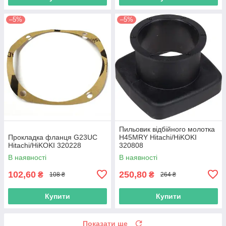
–5%
–5%
Пильовик відбійного молотка
Прокладка фланця G23UC
H45MRY Hitachi/HiKOKI
Hitachi/HiKOKI 320228
320808
В наявності
В наявності
102,60
250,80
₴
₴
108 ₴
264 ₴
Купити
Купити
Показати ще