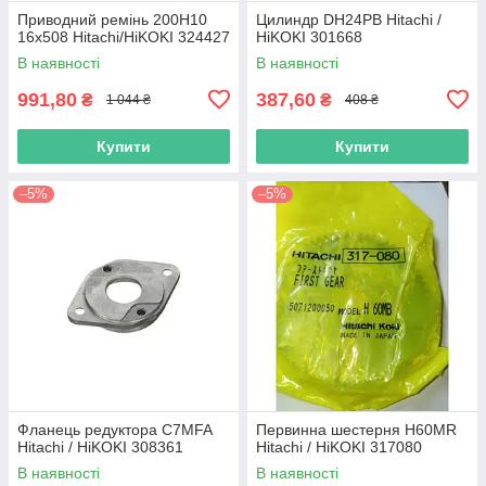
Приводний ремінь 200Н10
Цилиндр DH24PB Hitachi /
16х508 Hitachi/HiKOKI 324427
HiKOKI 301668
В наявності
В наявності
991,80
387,60
₴
₴
1 044 ₴
408 ₴
Купити
Купити
–5%
–5%
Фланець редуктора C7MFA
Первинна шестерня H60MR
Hitachi / HiKOKI 308361
Hitachi / HiKOKI 317080
В наявності
В наявності