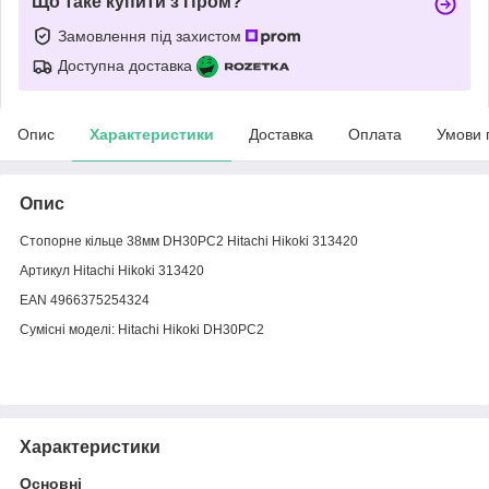
Що таке купити з Пром?
Замовлення під захистом
Доступна доставка
Опис
Характеристики
Доставка
Оплата
Умови 
Опис
Стопорне кільце 38мм DH30PC2 Hitachi Hikoki 313420
Артикул Hitachi Hikoki 313420
EAN 4966375254324
Сумісні моделі: Hitachi Hikoki DH30PC2
Характеристики
Основні