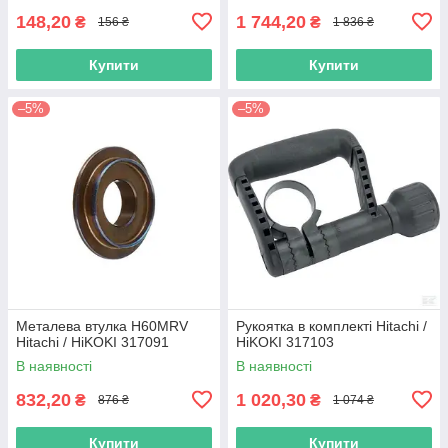
148,20
1 744,20
₴
₴
156 ₴
1 836 ₴
Купити
Купити
–5%
–5%
Металева втулка H60MRV
Рукоятка в комплекті Hitachi /
Hitachi / HiKOKI 317091
HiKOKI 317103
В наявності
В наявності
832,20
1 020,30
₴
₴
876 ₴
1 074 ₴
Купити
Купити