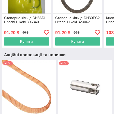
Стопорне кільце DH36DL
Стопорне кільце DH30PC2
Кно
Hitachi Hikoki 306340
Hitachi Hikoki 323062
Hita
91,20
91,20
108
₴
₴
96 ₴
96 ₴
Купити
Купити
Акційні пропозиції та новинки
–5%
–5%