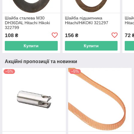
Шайба сталева M30
Шайба підшипника
Шай
DH36DAL Hitachi Hikoki
Hitachi/HiKOKI 321297
Hita
322799
108
156
72
₴
₴
Купити
Купити
Акційні пропозиції та новинки
–5%
–5%