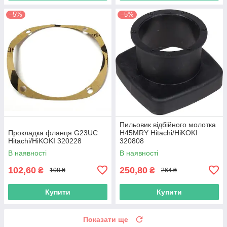
–5%
–5%
Пильовик відбійного молотка
Прокладка фланця G23UC
H45MRY Hitachi/HiKOKI
Hitachi/HiKOKI 320228
320808
В наявності
В наявності
102,60
250,80
₴
₴
108 ₴
264 ₴
Купити
Купити
Показати ще