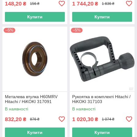
148,20
1 744,20
₴
₴
156 ₴
1 836 ₴
Купити
Купити
–5%
–5%
Металева втулка H60MRV
Рукоятка в комплекті Hitachi /
Hitachi / HiKOKI 317091
HiKOKI 317103
В наявності
В наявності
832,20
1 020,30
₴
₴
876 ₴
1 074 ₴
Купити
Купити