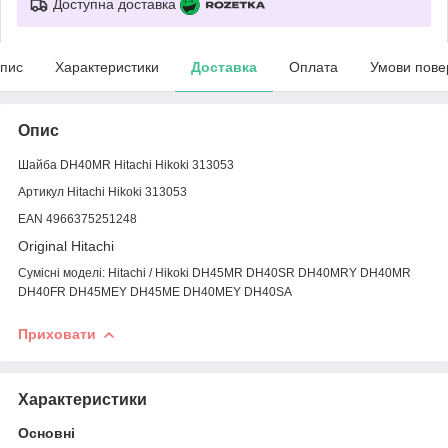
Доступна доставка
пис
Характеристики
Доставка
Оплата
Умови пове
Опис
Шайба DH40MR Hitachi Hikoki 313053
Артикул Hitachi Hikoki 313053
EAN 4966375251248
Original Hitachi
Сумісні моделі: Hitachi / Hikoki DH45MR DH40SR DH40MRY DH40MR
DH40FR DH45MEY DH45ME DH40MEY DH40SA
Приховати
Характеристики
Основні