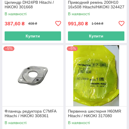
Цилиндр DH24PB Hitachi /
Приводний ремінь 200Н10
HiKOKI 301668
16х508 Hitachi/HiKOKI 324427
В наявності
В наявності
387,60
991,80
₴
₴
408 ₴
1 044 ₴
Купити
Купити
–5%
–5%
Фланець редуктора C7MFA
Первинна шестерня H60MR
Hitachi / HiKOKI 308361
Hitachi / HiKOKI 317080
В наявності
В наявності