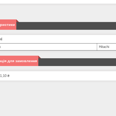
еристики
ні
к
Hitachi
ція для замовлення
1,10 ₴