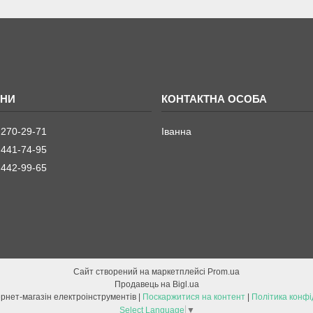
 270-29-71
Іванна
 441-74-95
 442-99-65
Сайт створений на маркетплейсі
Prom.ua
Продавець на Bigl.ua
ETOOL інтернет-магазін електроінструментів |
Поскаржитися на контент
|
Політика конфі
Select Language
▼