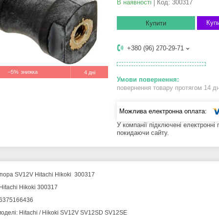
В наявності
Код:
300317
Купи
Купити
+380 (96) 270-29-71
–5%
4 дні
повернення товару протягом 14 д
У компанії підключені електронні
покидаючи сайту.
пора SV12V Hitachi Hikoki 300317
Hitachi Hikoki 300317
6375166436
моделі: Hitachi / Hikoki SV12V SV12SD SV12SE