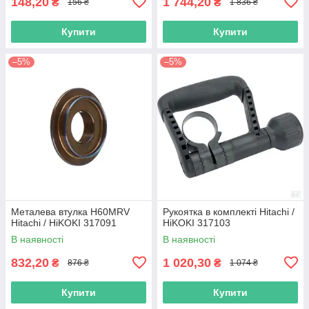
148,20
1 744,20
₴
₴
156 ₴
1 836 ₴
Купити
Купити
–5%
–5%
Металева втулка H60MRV
Рукоятка в комплекті Hitachi /
Hitachi / HiKOKI 317091
HiKOKI 317103
В наявності
В наявності
832,20
1 020,30
₴
₴
876 ₴
1 074 ₴
Купити
Купити