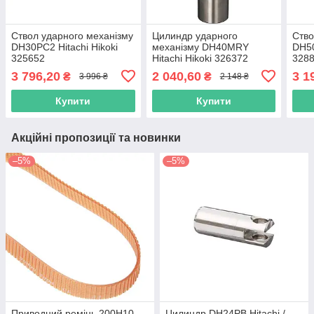
Ствол ударного механізму
Цилиндр ударного
Ство
DH30PC2 Hitachi Hikoki
механізму DH40MRY
DH50
325652
Hitachi Hikoki 326372
328
3 796,20
2 040,60
3 1
₴
₴
3 996 ₴
2 148 ₴
Купити
Купити
Акційні пропозиції та новинки
–5%
–5%
Приводний ремінь 200Н10
Цилиндр DH24PB Hitachi /