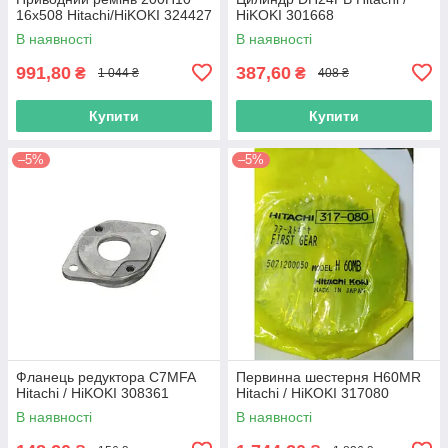
16х508 Hitachi/HiKOKI 324427
HiKOKI 301668
В наявності
В наявності
991,80
387,60
₴
₴
1 044 ₴
408 ₴
Купити
Купити
–5%
–5%
Фланець редуктора C7MFA
Первинна шестерня H60MR
Hitachi / HiKOKI 308361
Hitachi / HiKOKI 317080
В наявності
В наявності