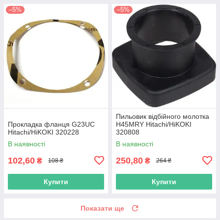
–5%
–5%
Пильовик відбійного молотка
Прокладка фланця G23UC
H45MRY Hitachi/HiKOKI
Hitachi/HiKOKI 320228
320808
В наявності
В наявності
102,60
250,80
₴
₴
108 ₴
264 ₴
Купити
Купити
Показати ще