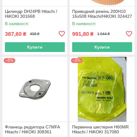
Цилиндр DH24PB Hitachi /
Приводний ремінь 200Н10
HiKOKI 301668
16х508 Hitachi/HiKOKI 324427
В наявності
В наявності
387,60
991,80
₴
₴
408 ₴
1 044 ₴
Купити
Купити
–5%
–5%
Фланець редуктора C7MFA
Первинна шестерня H60MR
Hitachi / HiKOKI 308361
Hitachi / HiKOKI 317080