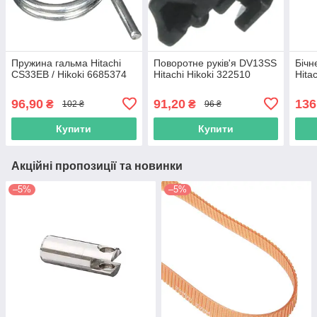
Пружина гальма Hitachi
Поворотне руків'я DV13SS
Бічн
CS33EB / Hikoki 6685374
Hitachi Hikoki 322510
Hita
96,90
91,20
136
₴
₴
102 ₴
96 ₴
Купити
Купити
Акційні пропозиції та новинки
–5%
–5%