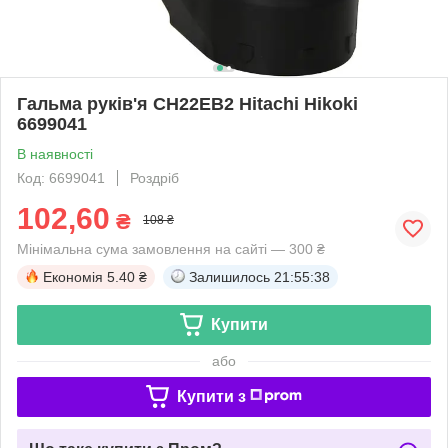
Гальма руків'я CH22EB2 Hitachi Hikoki
6699041
В наявності
Код: 6699041
Роздріб
102,60
₴
108 ₴
Мінімальна сума замовлення на сайті — 300 ₴
Економія
5.40 ₴
Залишилось
21:55:38
Купити
або
Купити з