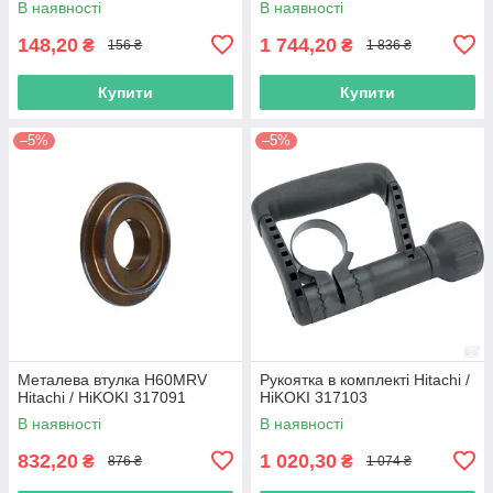
В наявності
В наявності
148,20
1 744,20
₴
₴
156 ₴
1 836 ₴
Купити
Купити
–5%
–5%
Металева втулка H60MRV
Рукоятка в комплекті Hitachi /
Hitachi / HiKOKI 317091
HiKOKI 317103
В наявності
В наявності
832,20
1 020,30
₴
₴
876 ₴
1 074 ₴