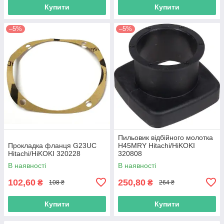
Купити
Купити
–5%
–5%
Пильовик відбійного молотка
Прокладка фланця G23UC
H45MRY Hitachi/HiKOKI
Hitachi/HiKOKI 320228
320808
В наявності
В наявності
102,60
250,80
₴
₴
108 ₴
264 ₴
Купити
Купити