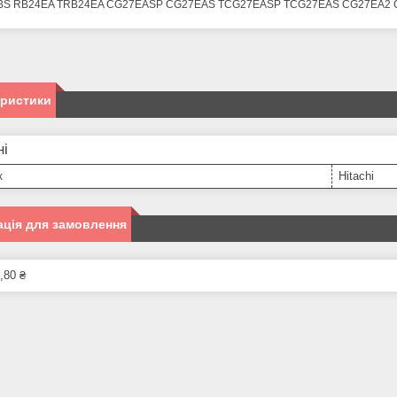
BS RB24EA TRB24EA CG27EASP CG27EAS TCG27EASP TCG27EAS CG27EA2
еристики
ні
к
Hitachi
ція для замовлення
,80 ₴