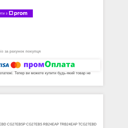
ти з
нів
за рахунок покупця
 платежі. Тепер ви можете купити будь-який товар не
CG27EBD CG27EBSP CG27EBS RB24EAP TRB24EAP TCG27EBD