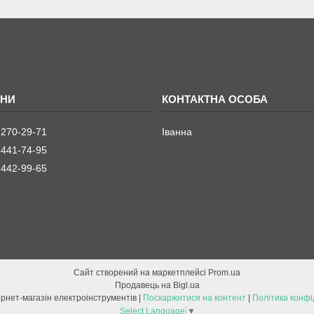
 270-29-71
Іванна
 441-74-95
 442-99-65
Сайт створений на маркетплейсі
Prom.ua
Продавець на Bigl.ua
ETOOL інтернет-магазін електроінструментів |
Поскаржитися на контент
|
Політика конфі
Select Language
▼