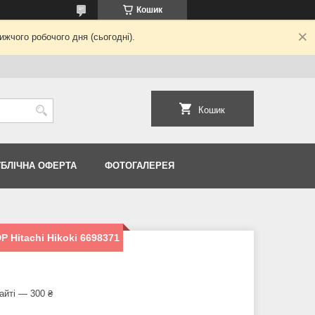
Кошик
жчого робочого дня (сьогодні).
Кошик
УБЛІЧНА ОФЕРТА
ФОТОГАЛЕРЕЯ
 Hitachi Hikoki 6698371
айті — 300 ₴