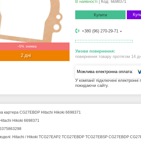
В наявності
Код:
6698371
Купи
Купити
+380 (96) 270-29-71
–5%
2 дні
повернення товару протягом 14 д
У компанії підключені електронні
покидаючи сайту.
а картера CG27EBDP Hitachi Hikoki 6698371
Hitachi Hikoki 6698371
6375863298
 моделі: Hitachi / Hikoki TCG27EAP2 TCG27EBDP TCG27EBSP CG27EBDP 