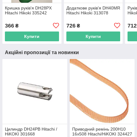
Кришка руків'я DH28PX
Додаткове руків'я DH40MR
Рукі
Hitachi Hikoki 335242
Hitachi Hikoki 313078
Hiko
366
726
712
₴
₴
Купити
Купити
Акційні пропозиції та новинки
Цилиндр DH24PB Hitachi /
Приводний ремінь 200Н10
HiKOKI 301668
16х508 Hitachi/HiKOKI 324427