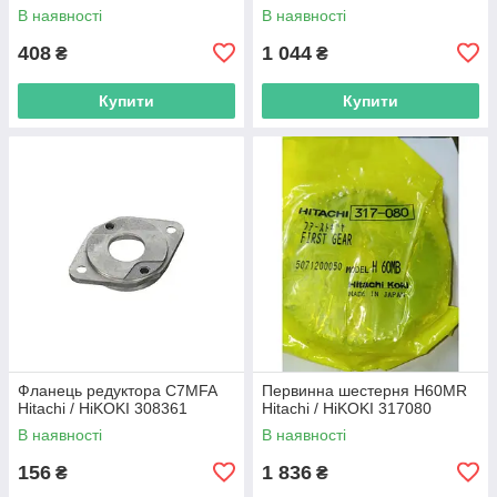
В наявності
В наявності
408
1 044
₴
₴
Купити
Купити
Фланець редуктора C7MFA
Первинна шестерня H60MR
Hitachi / HiKOKI 308361
Hitachi / HiKOKI 317080
В наявності
В наявності
156
1 836
₴
₴