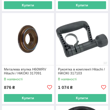
Купити
Купити
Металева втулка H60MRV
Рукоятка в комплекті Hitachi /
Hitachi / HiKOKI 317091
HiKOKI 317103
В наявності
В наявності
876
1 074
₴
₴
Купити
Купити