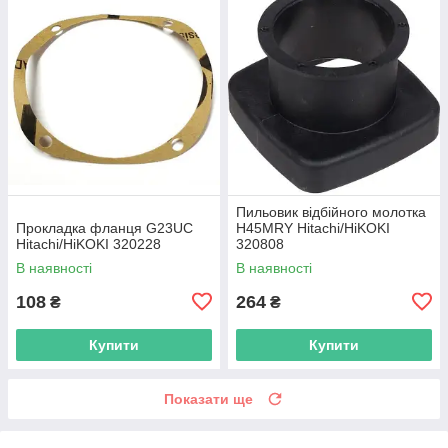
Пильовик відбійного молотка
Прокладка фланця G23UC
H45MRY Hitachi/HiKOKI
Hitachi/HiKOKI 320228
320808
В наявності
В наявності
108
264
₴
₴
Купити
Купити
Показати ще