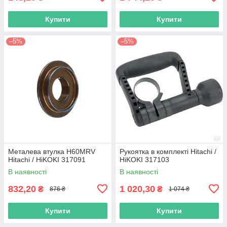
Купити
Купити
–5%
–5%
Металева втулка H60MRV
Рукоятка в комплекті Hitachi /
Hitachi / HiKOKI 317091
HiKOKI 317103
В наявності
В наявності
832,20
1 020,30
₴
₴
876 ₴
1 074 ₴
Купити
Купити