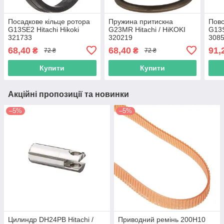
Посадкове кільце ротора
Пружина притискна
Повс
G13SE2 Hitachi Hikoki
G23MR Hitachi / HiKOKI
G13S
321733
320219
308
68,40
68,40
91,
₴
₴
72 ₴
72 ₴
Купити
Купити
Акційні пропозиції та новинки
–5%
–5%
Цилиндр DH24PB Hitachi /
Приводний ремінь 200Н10