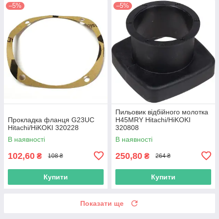
–5%
–5%
Пильовик відбійного молотка
Прокладка фланця G23UC
H45MRY Hitachi/HiKOKI
Hitachi/HiKOKI 320228
320808
В наявності
В наявності
102,60
250,80
₴
₴
108 ₴
264 ₴
Купити
Купити
Показати ще