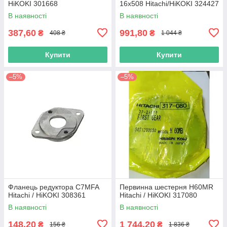
HiKOKI 301668
16х508 Hitachi/HiKOKI 324427
В наявності
В наявності
387,60
991,80
₴
₴
408 ₴
1 044 ₴
Купити
Купити
–5%
–5%
Фланець редуктора C7MFA
Первинна шестерня H60MR
Hitachi / HiKOKI 308361
Hitachi / HiKOKI 317080
В наявності
В наявності
148,20
1 744,20
₴
₴
156 ₴
1 836 ₴