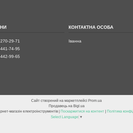
 270-29-71
Іванна
 441-74-95
 442-99-65
Сайт створений на маркетплейсі
Prom.ua
Продавець на Bigl.ua
ETOOL інтернет-магазін електроінструментів |
Поскаржитися на контент
|
Політика конфі
Select Language
▼