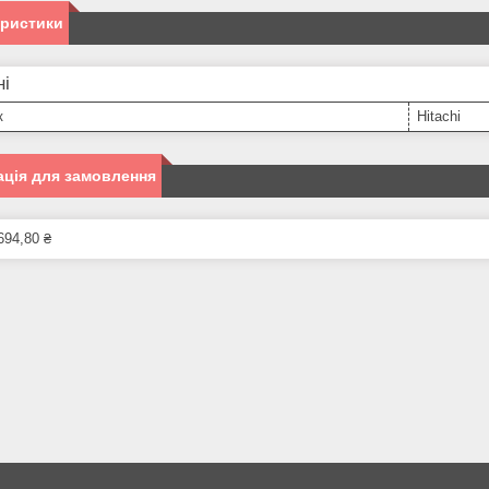
еристики
ні
к
Hitachi
ція для замовлення
694,80 ₴