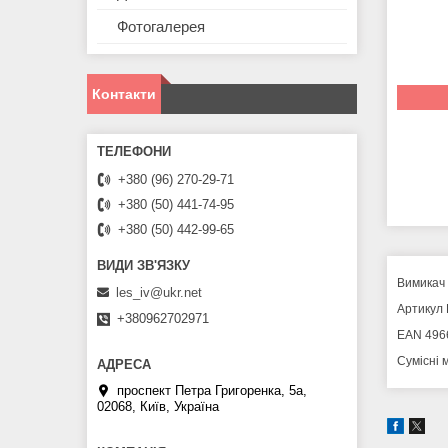
Фотогалерея
Контакти
+380 (96) 270-29-71
+380 (50) 441-74-95
+380 (50) 442-99-65
Вимикач 
les_iv@ukr.net
Артикул 
+380962702971
EAN 496
Сумісні м
проспект Петра Григоренка, 5а,
02068, Київ, Україна