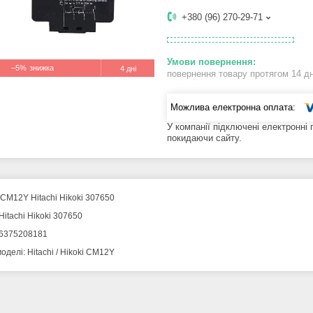
+380 (96) 270-29-71
–5%
4 дні
повернення товару протягом 14 д
У компанії підключені електронні
покидаючи сайту.
CM12Y Hitachi Hikoki 307650
Hitachi Hikoki 307650
6375208181
оделі: Hitachi / Hikoki CM12Y