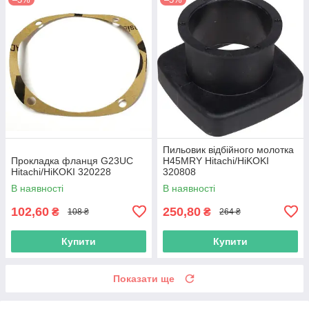
Пильовик відбійного молотка
Прокладка фланця G23UC
H45MRY Hitachi/HiKOKI
Hitachi/HiKOKI 320228
320808
В наявності
В наявності
102,60
250,80
₴
₴
108 ₴
264 ₴
Купити
Купити
Показати ще