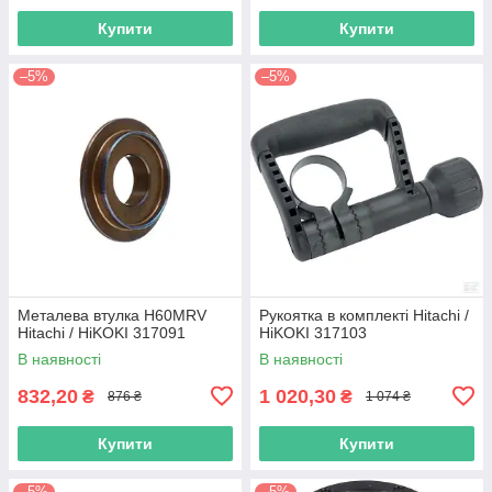
Купити
Купити
–5%
–5%
Металева втулка H60MRV
Рукоятка в комплекті Hitachi /
Hitachi / HiKOKI 317091
HiKOKI 317103
В наявності
В наявності
832,20
1 020,30
₴
₴
876 ₴
1 074 ₴
Купити
Купити
–5%
–5%