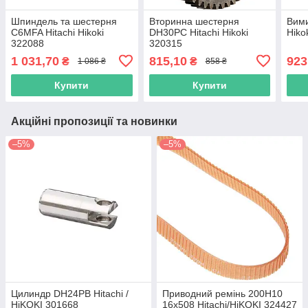
Шпиндель та шестерня
Вторинна шестерня
Вими
C6MFA Hitachi Hikoki
DH30PC Hitachi Hikoki
Hiko
322088
320315
1 031,70
815,10
923
₴
₴
1 086 ₴
858 ₴
Купити
Купити
Акційні пропозиції та новинки
–5%
–5%
Цилиндр DH24PB Hitachi /
Приводний ремінь 200Н10
HiKOKI 301668
16х508 Hitachi/HiKOKI 324427