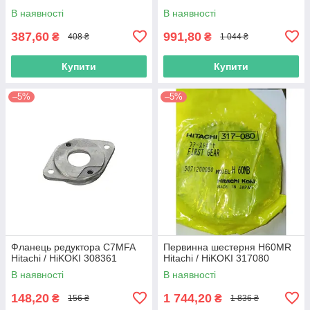
В наявності
В наявності
387,60
991,80
₴
₴
408 ₴
1 044 ₴
Купити
Купити
–5%
–5%
Фланець редуктора C7MFA
Первинна шестерня H60MR
Hitachi / HiKOKI 308361
Hitachi / HiKOKI 317080
В наявності
В наявності
148,20
1 744,20
₴
₴
156 ₴
1 836 ₴