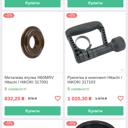
Купити
Купити
–5%
–5%
Металева втулка H60MRV
Рукоятка в комплекті Hitachi /
Hitachi / HiKOKI 317091
HiKOKI 317103
В наявності
В наявності
832,20
1 020,30
₴
₴
876 ₴
1 074 ₴
Купити
Купити
–5%
–5%