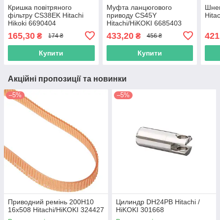
Кришка повітряного
Муфта ланцюгового
Шнек
фільтру CS38EK Hitachi
приводу CS45Y
Hita
Hikoki 6690404
Hitachi/HiKOKI 6685403
165,30
433,20
421
₴
₴
174 ₴
456 ₴
Купити
Купити
Акційні пропозиції та новинки
–5%
–5%
Приводний ремінь 200Н10
Цилиндр DH24PB Hitachi /
16х508 Hitachi/HiKOKI 324427
HiKOKI 301668