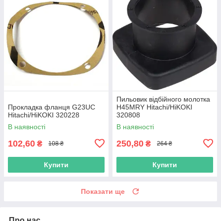
Пильовик відбійного молотка
Прокладка фланця G23UC
H45MRY Hitachi/HiKOKI
Hitachi/HiKOKI 320228
320808
В наявності
В наявності
102,60
250,80
₴
₴
108 ₴
264 ₴
Купити
Купити
Показати ще
Про нас