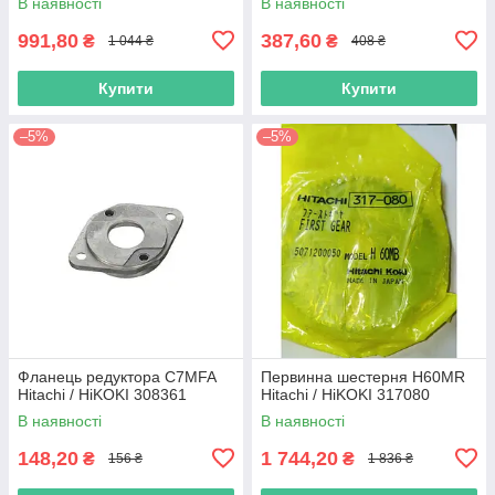
В наявності
В наявності
991,80
387,60
₴
₴
1 044 ₴
408 ₴
Купити
Купити
–5%
–5%
Фланець редуктора C7MFA
Первинна шестерня H60MR
Hitachi / HiKOKI 308361
Hitachi / HiKOKI 317080
В наявності
В наявності
148,20
1 744,20
₴
₴
156 ₴
1 836 ₴