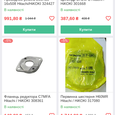
16х508 Hitachi/HiKOKI 324427
HiKOKI 301668
В наявності
В наявності
991,80
387,60
₴
₴
1 044 ₴
408 ₴
Купити
Купити
–5%
–5%
Фланець редуктора C7MFA
Первинна шестерня H60MR
Hitachi / HiKOKI 308361
Hitachi / HiKOKI 317080
В наявності
В наявності