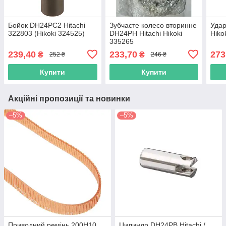
Бойок DH24PC2 Hitachi
Зубчасте колесо вторинне
Удар
322803 (Hikoki 324525)
DH24PH Hitachi Hikoki
Hiko
335265
239,40
233,70
273
₴
₴
252 ₴
246 ₴
Купити
Купити
Акційні пропозиції та новинки
–5%
–5%
Приводний ремінь 200Н10
Цилиндр DH24PB Hitachi /