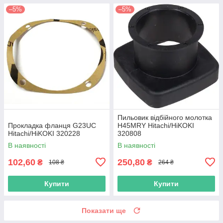
–5%
–5%
Пильовик відбійного молотка
Прокладка фланця G23UC
H45MRY Hitachi/HiKOKI
Hitachi/HiKOKI 320228
320808
В наявності
В наявності
102,60
250,80
₴
₴
108 ₴
264 ₴
Купити
Купити
Показати ще