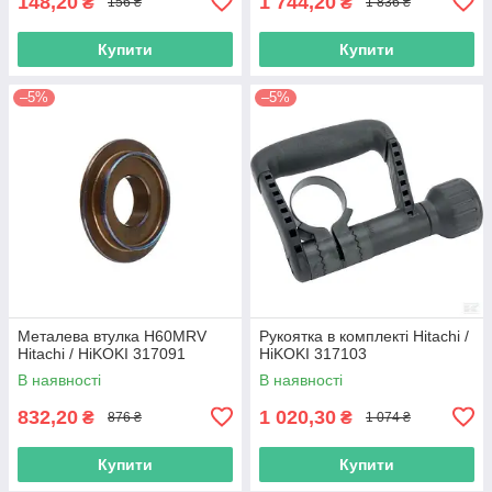
148,20
1 744,20
₴
₴
156 ₴
1 836 ₴
Купити
Купити
–5%
–5%
Металева втулка H60MRV
Рукоятка в комплекті Hitachi /
Hitachi / HiKOKI 317091
HiKOKI 317103
В наявності
В наявності
832,20
1 020,30
₴
₴
876 ₴
1 074 ₴
Купити
Купити