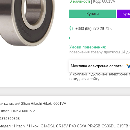
В наявності
Код:
6001VV
Купи
Купити
+380 (96) 270-29-71
повернення товару протягом 14 д
У компанії підключені електронні
покидаючи сайту.
к кульковий 28мм Hitachi Hikoki 6001VV
Hitachi Hikoki 6001VV
6375360858
 моделі: Hitachi / Hikoki G14DSL CR13V P40 C5YA PR-25B CS36DL C15