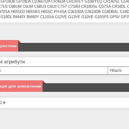
 GP18DB GP18DA CD3607DA CR36DA CR13VEY G10BYEQ CR14DSL G14
C7U3 C6BUM C6UM C6BU3 C6U3 C7ST C7SB3 CR18DSL CD7SA CR18DL 
H70SA H65SD3 H65SB3 H65SC PH-65A G3610DA G3610DB G18DBAL G18
 G18DL BM40Y BM60Y CL10SA G12VE G13VE G10VE G10SF5 GP5V GP3V
еристики
і атрибути
к
Hitachi
ція для замовлення
2 ₴