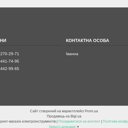
 270-29-71
Іванна
 441-74-95
 442-99-65
Сайт створений на маркетплейсі
Prom.ua
Продавець на Bigl.ua
ETOOL інтернет-магазін електроінструментів |
Поскаржитися на контент
|
Політика конфі
Select Language
▼