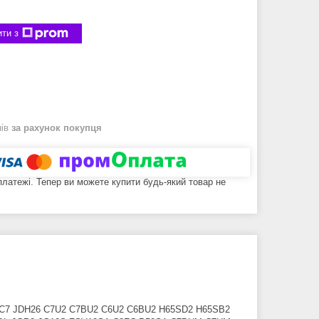
ти з
нів
за рахунок покупця
 платежі. Тепер ви можете купити будь-який товар не
FB C7 JDH26 C7U2 C7BU2 C6U2 C6BU2 H65SD2 H65SB2