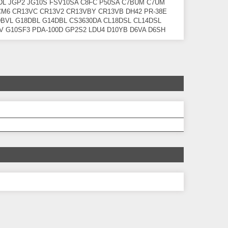
DL JGP2 JG10S FSV10SA C8FC P50SA C7BUM C7UM
CM6 CR13VC CR13V2 CR13VBY CR13VB DH42 PR-38E
DBVL G18DBL G14DBL CS3630DA CL18DSL CL14DSL
 G10SF3 PDA-100D GP2S2 LDU4 D10YB D6VA D6SH