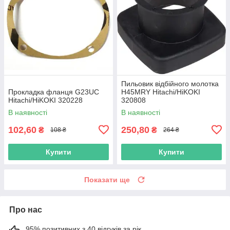
Пильовик відбійного молотка
Прокладка фланця G23UC
H45MRY Hitachi/HiKOKI
Hitachi/HiKOKI 320228
320808
В наявності
В наявності
102,60
250,80
₴
₴
108 ₴
264 ₴
Купити
Купити
Показати ще
Про нас
95% позитивних з 40 відгуків за рік