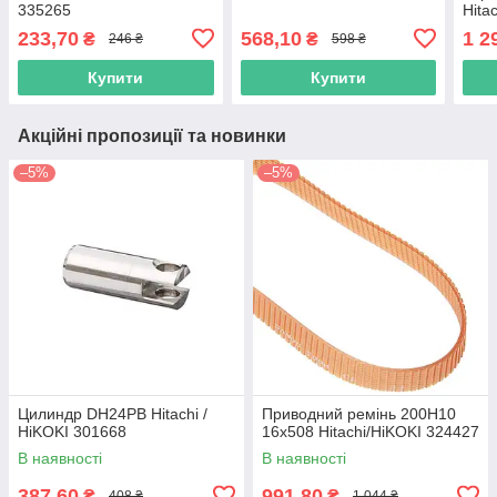
335265
Hita
233,70
568,10
1 2
₴
₴
246 ₴
598 ₴
Купити
Купити
Акційні пропозиції та новинки
–5%
–5%
Цилиндр DH24PB Hitachi /
Приводний ремінь 200Н10
HiKOKI 301668
16х508 Hitachi/HiKOKI 324427
В наявності
В наявності
387,60
991,80
₴
₴
408 ₴
1 044 ₴