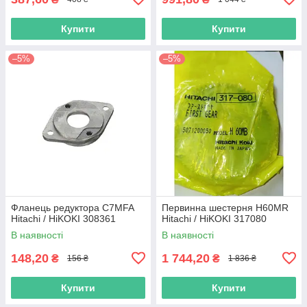
Купити
Купити
–5%
–5%
Фланець редуктора C7MFA
Первинна шестерня H60MR
Hitachi / HiKOKI 308361
Hitachi / HiKOKI 317080
В наявності
В наявності
148,20
1 744,20
₴
₴
156 ₴
1 836 ₴
Купити
Купити