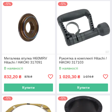
–5%
–5%
Металева втулка H60MRV
Рукоятка в комплекті Hitachi /
Hitachi / HiKOKI 317091
HiKOKI 317103
В наявності
В наявності
832,20
1 020,30
₴
₴
876 ₴
1 074 ₴
Купити
Купити
–5%
–5%