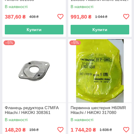
В наявності
В наявності
387,60
991,80
₴
₴
408 ₴
1 044 ₴
Купити
Купити
–5%
–5%
Фланець редуктора C7MFA
Первинна шестерня H60MR
Hitachi / HiKOKI 308361
Hitachi / HiKOKI 317080
В наявності
В наявності
148,20
1 744,20
₴
₴
156 ₴
1 836 ₴