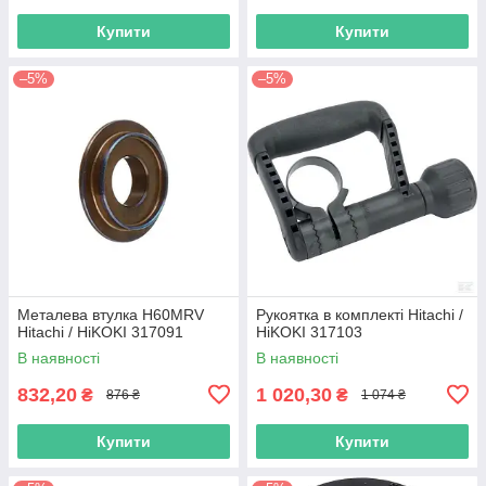
Купити
Купити
–5%
–5%
Металева втулка H60MRV
Рукоятка в комплекті Hitachi /
Hitachi / HiKOKI 317091
HiKOKI 317103
В наявності
В наявності
832,20
1 020,30
₴
₴
876 ₴
1 074 ₴
Купити
Купити