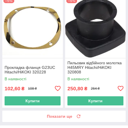
–5%
–5%
Пильовик відбійного молотка
Прокладка фланця G23UC
H45MRY Hitachi/HiKOKI
Hitachi/HiKOKI 320228
320808
В наявності
В наявності
102,60
250,80
₴
₴
108 ₴
264 ₴
Купити
Купити
Показати ще