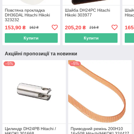
Повстяна прокладка
Шайба DH24PC Hitachi
Шайб
DH36DAL Hitachi Hikoki
Hikoki 303977
Hita
323232
153,90
205,20
165
₴
₴
162 ₴
216 ₴
Купити
Купити
Акційні пропозиції та новинки
–5%
–5%
Цилиндр DH24PB Hitachi /
Приводний ремінь 200Н10
HiKOKI 301668
16х508 Hitachi/HiKOKI 324427