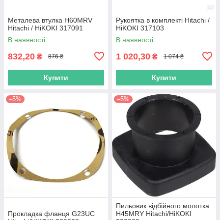
Металева втулка H60MRV
Рукоятка в комплекті Hitachi /
Hitachi / HiKOKI 317091
HiKOKI 317103
В наявності
В наявності
832,20
1 020,30
₴
₴
876 ₴
1 074 ₴
Купити
Купити
–5%
–5%
Пильовик відбійного молотка
Прокладка фланця G23UC
H45MRY Hitachi/HiKOKI