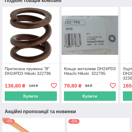
Подібні товари компанії
Притискна пружина "B"
Кільце металеве DH24PD3
Ущіл
DH24PD3 Hikoki 322796
Hitachi Hikoki 322795
DH28
323
136,80
79,80
165
₴
₴
144 ₴
84 ₴
Купити
Купити
Акційні пропозиції та новинки
–5%
–5%