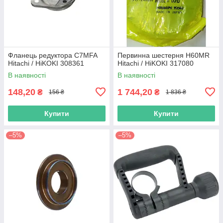
Фланець редуктора C7MFA
Первинна шестерня H60MR
Hitachi / HiKOKI 308361
Hitachi / HiKOKI 317080
В наявності
В наявності
148,20
1 744,20
₴
₴
156 ₴
1 836 ₴
Купити
Купити
–5%
–5%