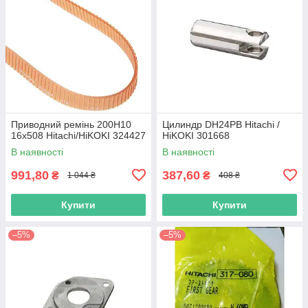
Приводний ремінь 200Н10
Цилиндр DH24PB Hitachi /
16х508 Hitachi/HiKOKI 324427
HiKOKI 301668
В наявності
В наявності
991,80
387,60
₴
₴
1 044 ₴
408 ₴
Купити
Купити
–5%
–5%