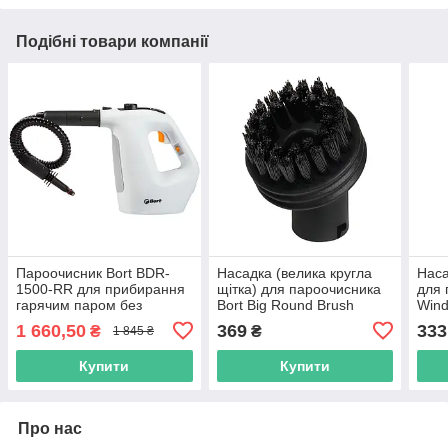
Подібні товари компанії
Пароочисник Bort BDR-
Насадка (велика кругла
Наса
1500-RR для прибирання
щітка) для пароочисника
для 
гарячим паром без
Bort Big Round Brush
Wind
побутової хімії
1 660,50
369
333
₴
₴
1 845 ₴
Купити
Купити
Про нас