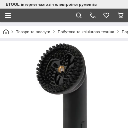
ETOOL інтернет-магазін електроінструментів
Товари та послуги
Побутова та клінінгова техніка
Па