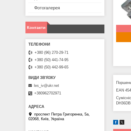
Фотогалерея
Контакти
+380 (96) 270-29-71
+380 (50) 441-74-95
+380 (50) 442-99-65
Поршень
les_iv@ukr.net
EAN 454
+380962702971
Сумісн
DH36DB
проспект Петра Григоренка, 5а,
02068, Київ, Україна