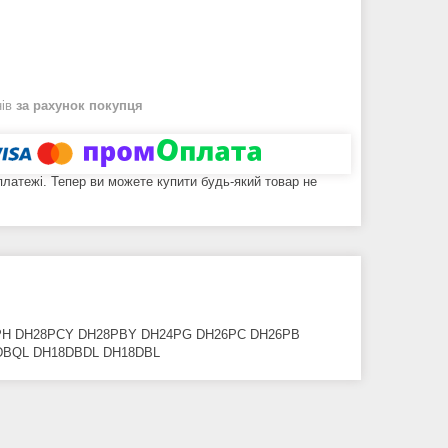
нів
за рахунок покупця
 платежі. Тепер ви можете купити будь-який товар не
24PH DH28PCY DH28PBY DH24PG DH26PC DH26PB
DBQL DH18DBDL DH18DBL