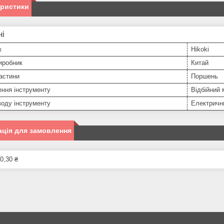
еристики
ні
к
Hikoki
иробник
Китай
астини
Поршень
ння інструменту
Відбійний
оду інструменту
Електричн
ція для замовлення
0,30 ₴