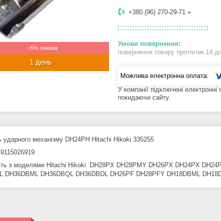
+380 (96) 270-29-71
–5%
повернення товару протягом 14 д
1 день
У компанії підключені електронні
покидаючи сайту.
 ударного механізму DH24PH Hitachi Hikoki 335255
9115026919
ість з моделями Hitachi Hikoki DH28PX DH28PMY DH26PX DH24PX DH
L DH36DBML DH36DBQL DH36DBDL DH26PF DH28PFY DH18DBML DH18