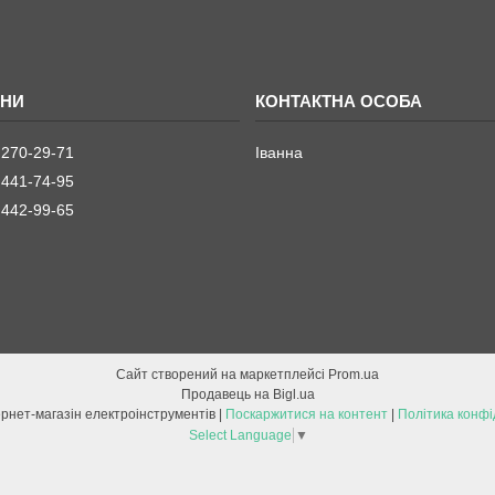
 270-29-71
Іванна
 441-74-95
 442-99-65
Сайт створений на маркетплейсі
Prom.ua
Продавець на Bigl.ua
ETOOL інтернет-магазін електроінструментів |
Поскаржитися на контент
|
Політика конфі
Select Language
▼