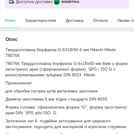
Доступна доставка
Опис
Характеристики
Доставка
Оплата
Умови п
Опис
Твердосплавна борфреза G-6X18/50 6 мм Hitachi Hikoki
780766
780766 Твердосплавна борфреза G-6х18х50 мм 6мм у формі
загостреної арки (сфероконічної форми) SPG / ISO G з
різноспрямованими зубцями DIN 8033 Hikoki
Призначення:
для обробки гострих кутів металевих заготовок
Діаметр хвостовика 6 мм згідно стандарту DIN 8033.
Форма головки: сфероконічна форма "G", форма загостреної
арки DIN: SPG або ISO: G.
Заточення тип 6: подвійне заточування для широкого
застосування, підходить для матеріалів із короткою стружкою.