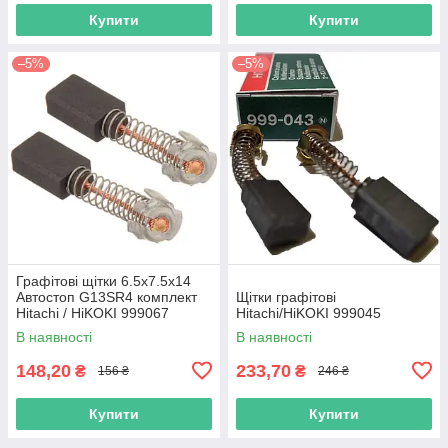
Купити
Купити
–5%
–5%
Графітові щітки 6.5х7.5х14
Автостоп G13SR4 комплект
Щітки графітові
Hitachi / HiKOKI 999067
Hitachi/HiKOKI 999045
В наявності
В наявності
148,20
233,70
₴
₴
156 ₴
246 ₴
Купити
Купити