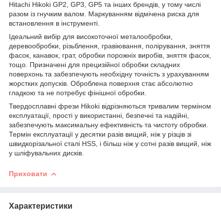
Hitachi Hikoki GP2, GP3, GP5 та інших брендів, у тому числі
разом із гнучким валом. Маркуванням відмічена риска для
встановлення в інструменті.
Ідеальний вибір для високоточної металообробки,
деревообробки, різьблення, гравіювання, полірування, зняття
фасок, канавок, грат, обробки порожніх виробів, зняття фасок,
тощо. Призначені для прецизійної обробки складних
поверхонь та забезпечують необхідну точність з урахуванням
жорстких допусків. Оброблена поверхня стає абсолютно
гладкою та не потребує фінішної обробки.
Твердосплавні фрези Hikoki відрізняються тривалим терміном
експлуатації, прості у використанні, безпечні та надійні,
забезпечують максимальну ефективність та чистоту обробки.
Термін експлуатації у десятки разів вищий, ніж у різців зі
швидкорізальної сталі HSS, і більш ніж у сотні разів вищий, ніж
у шліфувальних дисків.
Приховати
Характеристики