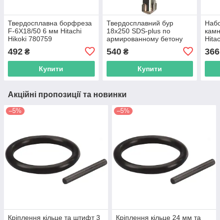
Твердосплавна борфреза
Твердосплавний бур
Набо
F-6X18/50 6 мм Hitachi
18х250 SDS-plus по
камн
Hikoki 780759
армированному бетону
Hita
Hitachi / HiKOKI 752203
492
540
366
₴
₴
Купити
Купити
Акційні пропозиції та новинки
–5%
–5%
Кріплення кільце та штифт 3
Кріплення кільце 24 мм та