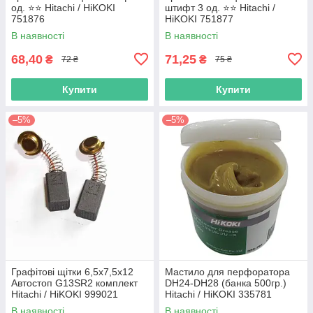
од. ⭐️⭐️ Hitachi / HiKOKI
штифт 3 од. ⭐️⭐️ Hitachi /
751876
HiKOKI 751877
В наявності
В наявності
68,40
71,25
₴
₴
72 ₴
75 ₴
Купити
Купити
–5%
–5%
Графітові щітки 6,5х7,5х12
Мастило для перфоратора
Автостоп G13SR2 комплект
DH24-DH28 (банка 500гр.)
Hitachi / HiKOKI 999021
Hitachi / HiKOKI 335781
В наявності
В наявності