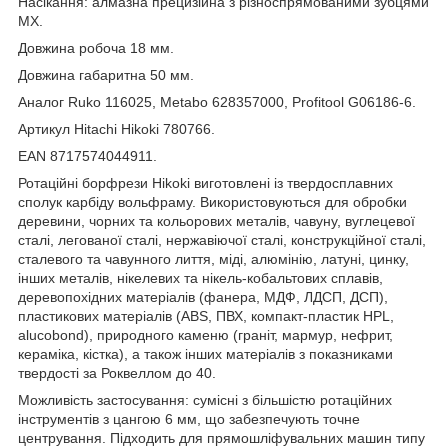
Насікання: алмазна прецизійна з різноспрямованими зубцями
MX.
Довжина робоча 18 мм.
Довжина габаритна 50 мм.
Аналог Ruko 116025, Metabo 628357000, Profitool G06186-6.
Артикул Hitachi Hikoki 780766.
EAN 8717574044911.
Ротаційні борфрези Hikoki виготовлені із твердосплавних
сполук карбіду вольфраму. Використовуються для обробки
деревини, чорних та кольорових металів, чавуну, вуглецевої
сталі, легованої сталі, нержавіючої сталі, конструкційної сталі,
сталевого та чавунного лиття, міді, алюмінію, латуні, цинку,
інших металів, нікелевих та нікель-кобальтових сплавів,
деревопохідних матеріалів (фанера, МДФ, ЛДСП, ДСП),
пластикових матеріалів (ABS, ПВХ, компакт-пластик HPL,
alucobond), природного каменю (граніт, мармур, нефрит,
кераміка, кістка), а також інших матеріалів з показниками
твердості за Роквеллом до 40.
Можливість застосування: сумісні з більшістю ротаційних
інструментів з цангою 6 мм, що забезпечують точне
центрування. Підходить для прямошліфувальних машин типу