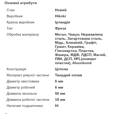
Основні атрибути
Стан
Новий
Виробник
Hikoki
Країна виробник
Ірландія
Тип
Фреза
Обробка матеріалу
Метал, Чавун, Нержавіюча
сталь, Загартована сталь,
Мідь, Алюміній, Графіт,
Граніт, Кераміка,
Гіпсокартон, Пластик,
Фанера, МДФ, ЛДСП, Магній,
ПВХ, ДСП, HPL(компакт
пластик), Alucobond
Конструкція
Цілісна
Матеріал ріжучої частини
Твердий сплав
Діаметр хвостовика
6 мм
Діаметр робочий
6 мм
Довжина загальна
50 мм
Довжина робочої частини
18 мм
Наличие подшипника
Ні