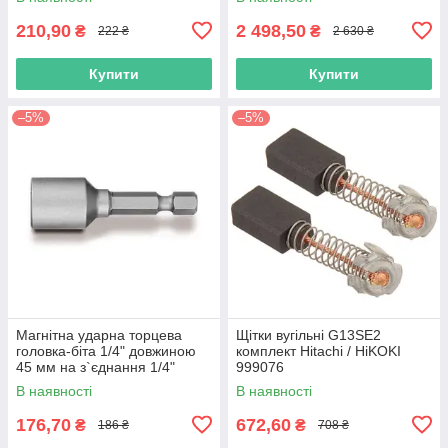
210,90
2 498,50
₴
₴
222 ₴
2 630 ₴
Купити
Купити
–5%
–5%
Магнітна ударна торцева
Щітки вугільні G13SE2
головка-біта 1/4" довжиною
комплект Hitachi / HiKOKI
45 мм на з`єднання 1/4"
999076
Hikoki (Hitachi) 752362
В наявності
В наявності
176,70
672,60
₴
₴
186 ₴
708 ₴