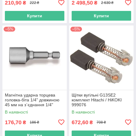
210,90
2 498,50
₴
₴
222 ₴
2 630 ₴
Купити
Купити
–5%
–5%
Магнітна ударна торцева
Щітки вугільні G13SE2
головка-біта 1/4" довжиною
комплект Hitachi / HiKOKI
45 мм на з`єднання 1/4"
999076
Hikoki (Hitachi) 752362
В наявності
В наявності
176,70
672,60
₴
₴
186 ₴
708 ₴
Купити
Купити