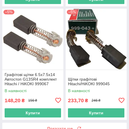
–5%
–5%
Графітові щітки 6.5х7.5х14
Автостоп G13SR4 комплект
Щітки графітові
Hitachi / HiKOKI 999067
Hitachi/HiKOKI 999045
В наявності
В наявності
148,20
233,70
₴
₴
156 ₴
246 ₴
Купити
Купити
Показати ще