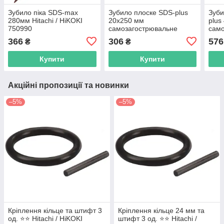
Зубило піка SDS-max
Зубило плоске SDS-plus
Зуби
280мм Hitachi / HiKOKI
20х250 мм
plus
750990
самозагострювальне
само
(Hitachi 751596) Hikoki
Hita
366
306
576
₴
₴
751588
Купити
Купити
Акційні пропозиції та новинки
–5%
–5%
Кріплення кільце та штифт 3
Кріплення кільце 24 мм та
од. ⭐️⭐️ Hitachi / HiKOKI
штифт 3 од. ⭐️⭐️ Hitachi /