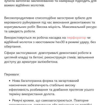
зубила запобігає заклинюванню та найкраще підходить для
важких відбійних молотків.
Високопродуктивне списоподібне загострене зубило для
керованого руйнування під час виконання демонтажних та
коригувальних робіт. Висока міцність. Максимальний ресурс
та швидкість роботи.
Використовується як робоча насадка на
перфоратор
чи
відбійний молоток з хвостовиком heх30 в режимі удару, без
обертання.
Сфери застосування: довготривалі демонтажні роботи в
цегляній кладці та бетоні; реконструкція стиків; звільнення
доступу до арматури залізобетона.
Переваги:
Нова багатогранна форма та загартований
наконечник забезпечують стабільно високу
ефективність розбивання та довбання протягом усього
терміну використання долота.
Режучі кромки, що самозагострюються. Повторне
загострювання, гартування або зміцнення не потрібні.