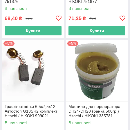
751876
HiKOKI 751877
В наявності
В наявності
68,40
71,25
₴
₴
72 ₴
75 ₴
Купити
Купити
–5%
–5%
Графітові щітки 6,5х7,5х12
Мастило для перфоратора
Автостоп G13SR2 комплект
DH24-DH28 (банка 500гр.)
Hitachi / HiKOKI 999021
Hitachi / HiKOKI 335781
В наявності
В наявності