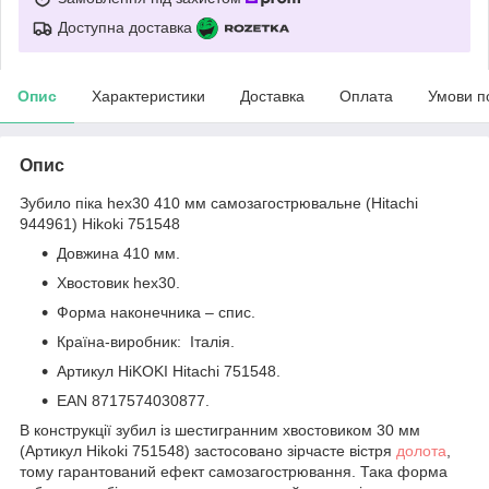
Доступна доставка
Опис
Характеристики
Доставка
Оплата
Умови п
Опис
Зубило піка heх30 410 мм самозагострювальне (Hitachi
944961) Hikoki 751548
Довжина 410 мм.
Хвостовик heх30.
Форма наконечника – спис.
Країна-виробник: Італія.
Артикул HiKOKI Hitachi 751548.
EAN 8717574030877.
В конструкції зубил із шестигранним хвостовиком 30 мм
(Артикул Hikoki 751548) застосовано зірчасте вістря
долота
,
тому гарантований ефект самозагострювання. Така форма