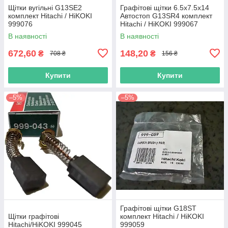
Щітки вугільні G13SE2
Графітові щітки 6.5х7.5х14
комплект Hitachi / HiKOKI
Автостоп G13SR4 комплект
999076
Hitachi / HiKOKI 999067
В наявності
В наявності
672,60
148,20
₴
₴
708 ₴
156 ₴
Купити
Купити
–5%
–5%
Графітові щітки G18ST
Щітки графітові
комплект Hitachi / HiKOKI
Hitachi/HiKOKI 999045
999059