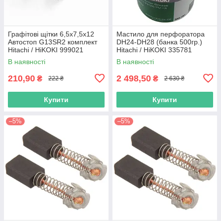
Графітові щітки 6,5х7,5х12
Мастило для перфоратора
Автостоп G13SR2 комплект
DH24-DH28 (банка 500гр.)
Hitachi / HiKOKI 999021
Hitachi / HiKOKI 335781
В наявності
В наявності
210,90
2 498,50
₴
₴
222 ₴
2 630 ₴
Купити
Купити
–5%
–5%