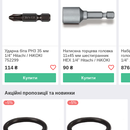
Ударна біта РН3 35 мм
Натискна торцева головка
Набі
1/4" Hitachi / HiKOKI
11х45 мм шестигранник
голо
752299
HEX 1/4" Hitachi / HiKOKI
1/4"
752357
голо
114
90
876
₴
₴
+ ад
Hitac
Купити
Купити
Акційні пропозиції та новинки
–5%
–5%