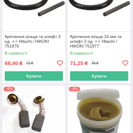
Кріплення кільце та штифт 3
Кріплення кільце 24 мм та
од. ⭐️⭐️ Hitachi / HiKOKI
штифт 3 од. ⭐️⭐️ Hitachi /
751876
HiKOKI 751877
В наявності
В наявності
68,40
71,25
₴
₴
72 ₴
75 ₴
Купити
Купити
–5%
–5%