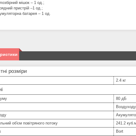
лозбірний мішок – 1 од.;
рядний пристрій –1 од.;
умуляторна батарея – 1 од.
еристики
тні розміри
2.4 кг
ні
шуму
80 дБ
Воздуходу
воду
Акумулято
ьний об'єм повітряного потоку
241.2 куб.
к
Bort