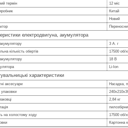
ний термін
12 міс
иробник
Китай
Новий
ктор
Переносни
еристики електродвигуна, акумулятора
 акумулятору
3 А. г
ьна кількість обертів
17500 об/х
 акумулятору
18 В
мулятора
Li-Ion
увальницькі характеристики
ні аксесуари
Насадка, п
 упаковки
240х210х3
паковці
2,84 кг
тація
пилозбірни
ть на холостому ходу
17500 об/х
овки
Картонна 