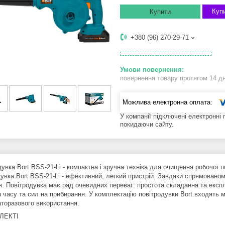
Купи
Купити
+380 (96) 270-29-71
повернення товару протягом 14 д
У компанії підключені електронні
покидаючи сайту.
увка Bort BSS-21-Li - компактна і зручна техніка для очищення робочої п
увка Bort BSS-21-Li - ефективний, легкий пристрій. Завдяки спрямованом
я. Повітродувка має ряд очевидних переваг: простота складання та експлу
я часу та сил на прибирання. У комплектацію повітродувки Bort входять 
аторазового використання.
ЛЕКТІ