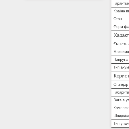
Гарантій
Країна в
Стан
Форм-фа
Характ
Ємність
Максимал
Напруга
Тип аку
Корист
Стандарт
Габарити
Вага в у
Комплек
Швидкіс
Тип упак