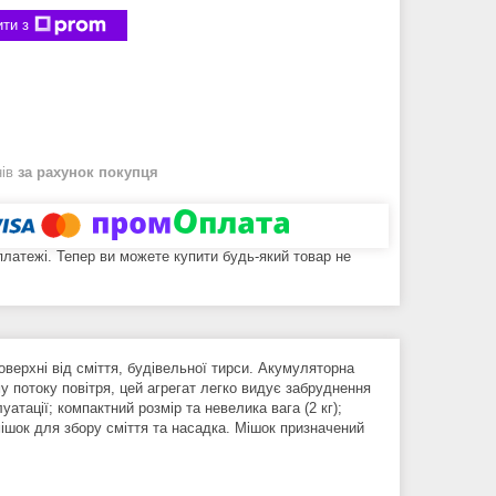
ти з
нів
за рахунок покупця
 платежі. Тепер ви можете купити будь-який товар не
оверхні від сміття, будівельної тирси. Акумуляторна
у потоку повітря, цей агрегат легко видує забруднення
атації; компактний розмір та невелика вага (2 кг);
мішок для збору сміття та насадка. Мішок призначений