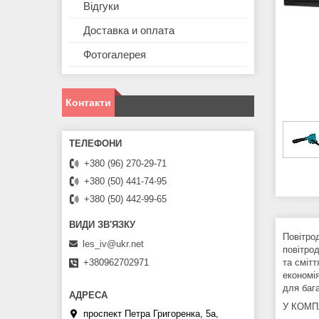
Відгуки
Доставка и оплата
Фотогалерея
Контакти
+380 (96) 270-29-71
+380 (50) 441-74-95
+380 (50) 442-99-65
Повітрод
les_iv@ukr.net
повітрод
+380962702971
та смітт
економі
для баг
У КОМП
проспект Петра Григоренка, 5а,