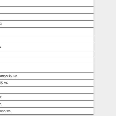
й
в
илозбірник
95 мм
к
в
коробка