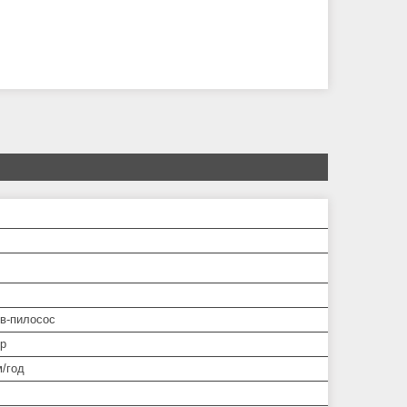
в-пилосос
р
м/год