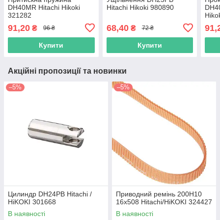
DH40MR Hitachi Hikoki
Hitachi Hikoki 980890
DH40
321282
Hiko
91,20
68,40
91,
₴
₴
96 ₴
72 ₴
Купити
Купити
Акційні пропозиції та новинки
–5%
–5%
Цилиндр DH24PB Hitachi /
Приводний ремінь 200Н10
HiKOKI 301668
16х508 Hitachi/HiKOKI 324427
В наявності
В наявності