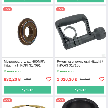
–5%
–5%
Металева втулка H60MRV
Рукоятка в комплекті Hitachi /
Hitachi / HiKOKI 317091
HiKOKI 317103
В наявності
В наявності
832,20
1 020,30
₴
₴
876 ₴
1 074 ₴
Купити
Купити
–5%
–5%