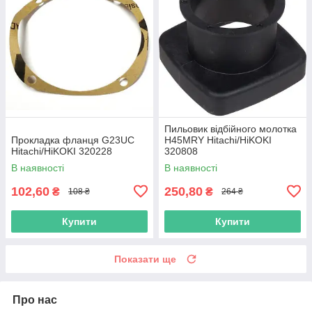
Пильовик відбійного молотка
Прокладка фланця G23UC
H45MRY Hitachi/HiKOKI
Hitachi/HiKOKI 320228
320808
В наявності
В наявності
102,60
250,80
₴
₴
108 ₴
264 ₴
Купити
Купити
Показати ще
Про нас