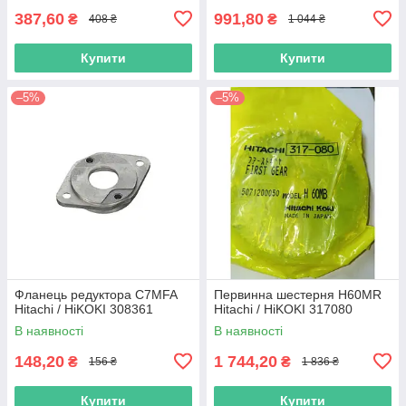
387,60
991,80
₴
₴
408 ₴
1 044 ₴
Купити
Купити
–5%
–5%
Фланець редуктора C7MFA
Первинна шестерня H60MR
Hitachi / HiKOKI 308361
Hitachi / HiKOKI 317080
В наявності
В наявності
148,20
1 744,20
₴
₴
156 ₴
1 836 ₴
Купити
Купити