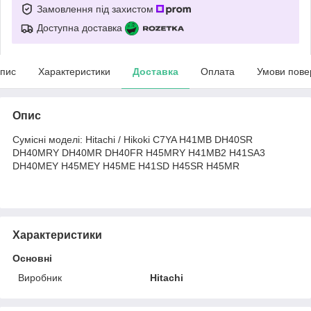
Замовлення під захистом
Доступна доставка
пис
Характеристики
Доставка
Оплата
Умови пове
Опис
Сумісні моделі: Hitachi / Hikoki C7YA H41MB DH40SR
DH40MRY DH40MR DH40FR H45MRY H41MB2 H41SA3
DH40MEY H45MEY H45ME H41SD H45SR H45MR
Характеристики
Основні
Виробник
Hitachi