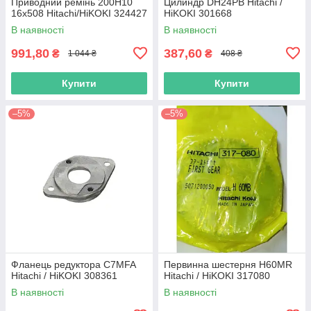
Приводний ремінь 200Н10
Цилиндр DH24PB Hitachi /
16х508 Hitachi/HiKOKI 324427
HiKOKI 301668
В наявності
В наявності
991,80
387,60
₴
₴
1 044 ₴
408 ₴
Купити
Купити
–5%
–5%
Фланець редуктора C7MFA
Первинна шестерня H60MR
Hitachi / HiKOKI 308361
Hitachi / HiKOKI 317080
В наявності
В наявності