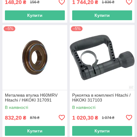
148,20
1 744,20
₴
₴
156 ₴
1 836 ₴
Купити
Купити
–5%
–5%
Металева втулка H60MRV
Рукоятка в комплекті Hitachi /
Hitachi / HiKOKI 317091
HiKOKI 317103
В наявності
В наявності
832,20
1 020,30
₴
₴
876 ₴
1 074 ₴
Купити
Купити