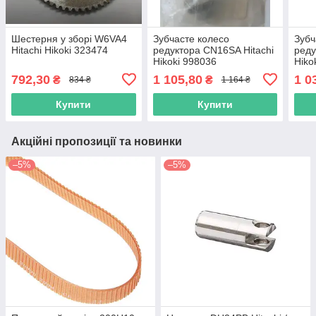
Шестерня у зборі W6VA4
Зубчасте колесо
Зубч
Hitachi Hikoki 323474
редуктора CN16SA Hitachi
реду
Hikoki 998036
Hiko
792,30
1 105,80
1 0
₴
₴
834 ₴
1 164 ₴
Купити
Купити
Акційні пропозиції та новинки
–5%
–5%