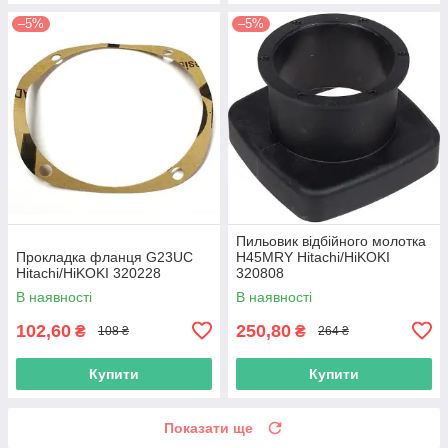
–5%
–5%
Пильовик відбійного молотка
Прокладка фланця G23UC
H45MRY Hitachi/HiKOKI
Hitachi/HiKOKI 320228
320808
В наявності
В наявності
102,60
250,80
₴
₴
108 ₴
264 ₴
Купити
Купити
Показати ще