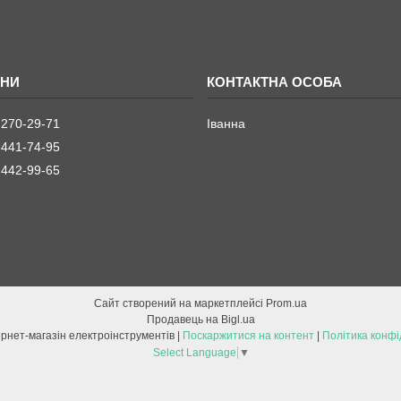
 270-29-71
Іванна
 441-74-95
 442-99-65
Сайт створений на маркетплейсі
Prom.ua
Продавець на Bigl.ua
ETOOL інтернет-магазін електроінструментів |
Поскаржитися на контент
|
Політика конфі
Select Language
▼