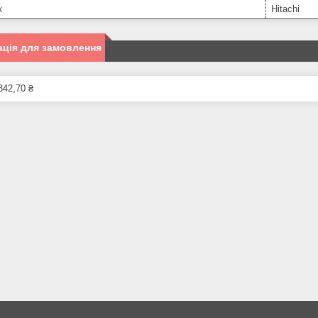
к
Hitachi
ція для замовлення
342,70 ₴