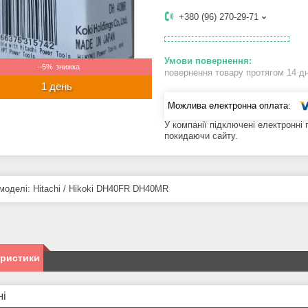
+380 (96) 270-29-71
–5%
повернення товару протягом 14 д
1 день
У компанії підключені електронні
покидаючи сайту.
 моделі: Hitachi / Hikoki DH40FR DH40MR
еристики
ні