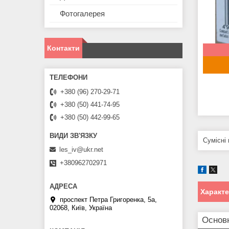
Фотогалерея
Контакти
+380 (96) 270-29-71
+380 (50) 441-74-95
+380 (50) 442-99-65
Сумісні
les_iv@ukr.net
+380962702971
Характ
проспект Петра Григоренка, 5а,
02068, Київ, Україна
Основ