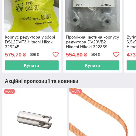
Корпус редуктора у зборі
Проміжна частина корпусу
Вугі
DS12DVF3 Hitachi Hikoki
редуктора DV20VB2
6,5x
325245
Hitachi Hikoki 322859
Hita
575,70
554,80
473
₴
₴
606 ₴
584 ₴
Купити
Купити
Акційні пропозиції та новинки
–5%
–5%