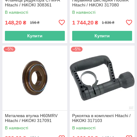
Hitachi / HiKOKI 308361
Hitachi / HiKOKI 317080
В наявності
В наявності
148,20
1 744,20
₴
₴
156 ₴
1 836 ₴
Купити
Купити
–5%
–5%
Металева втулка H60MRV
Рукоятка в комплекті Hitachi /
Hitachi / HiKOKI 317091
HiKOKI 317103
В наявності
В наявності