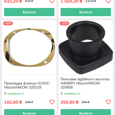
832,20
1 020,30
₴
₴
876 ₴
1 074 ₴
Купити
Купити
–5%
–5%
Пильовик відбійного молотка
Прокладка фланця G23UC
H45MRY Hitachi/HiKOKI
Hitachi/HiKOKI 320228
320808
В наявності
В наявності
102,60
250,80
₴
₴
108 ₴
264 ₴
Купити
Купити