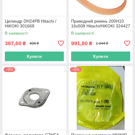
Цилиндр DH24PB Hitachi /
Приводний ремінь 200Н10
HiKOKI 301668
16х508 Hitachi/HiKOKI 324427
В наявності
В наявності
387,60
991,80
₴
₴
408 ₴
1 044 ₴
Купити
Купити
–5%
–5%
Фланець редуктора C7MFA
Первинна шестерня H60MR