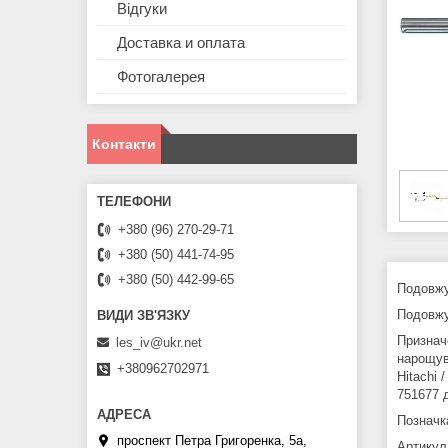
Відгуки
Доставка и оплата
Фотогалерея
Контакти
+380 (96) 270-29-71
+380 (50) 441-74-95
+380 (50) 442-99-65
Подовжу
Подовжу
Признач
les_iv@ukr.net
нарощу
+380962702971
Hitachi 
751677 
Позначка
проспект Петра Григоренка, 5а,
Артикул: