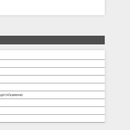
цеглі/каменю