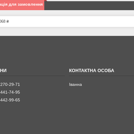
ція для замовлення
068 ₴
 270-29-71
Іванна
 441-74-95
 442-99-65