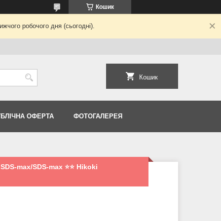
Кошик
жчого робочого дня (сьогодні).
Кошик
УБЛІЧНА ОФЕРТА
ФОТОГАЛЕРЕЯ
DS-max/SDS-max ⭐️⭐️ Hikoki