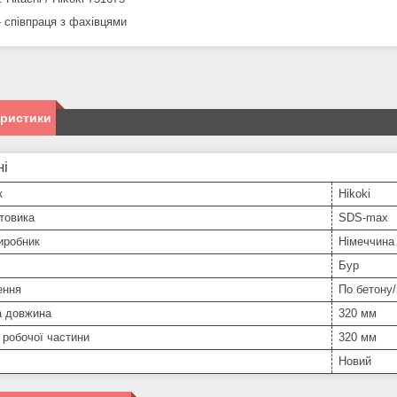
 співпраця з фахівцями
еристики
ні
к
Hikoki
товика
SDS-max
иробник
Німеччина
Бур
ення
По бетону/
а довжина
320 мм
робочої частини
320 мм
Новий