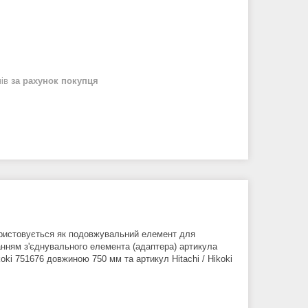
нів
за рахунок покупця
користовується як подовжувальний елемент для
нням з'єднувального елемента (адаптера) артикула
ikoki 751676 довжиною 750 мм та артикул Hitachi / Hikoki