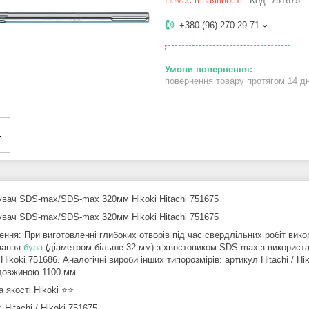
Немає в наявності
Код:
751675
+380 (96) 270-29-71
повернення товару протягом 14 д
вач SDS-max/SDS-max 320мм Hikoki Hitachi 751675
вач SDS-max/SDS-max 320мм Hikoki Hitachi 751675
ення: При виготовленні глибоких отворів під час свердлільних робіт ви
вання
бура
(діаметром більше 32 мм) з хвостовиком SDS-max з використа
/ Hikoki 751686. Аналогічні вироби інших типорозмірів: артикул Hitachi / H
довжиною 1100 мм.
 якості Hikoki ⭐️⭐️
 Hitachi / Hikoki 751675