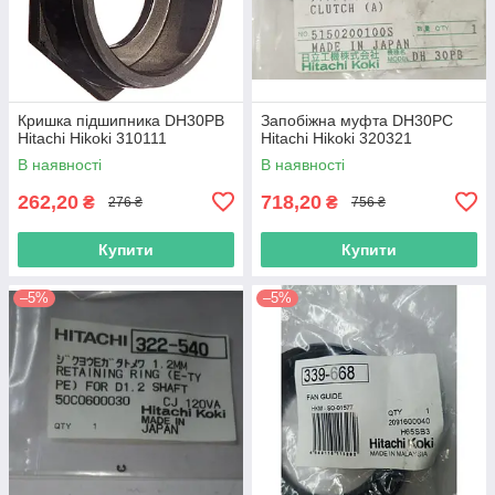
Кришка підшипника DH30PB
Запобіжна муфта DH30PC
Hitachi Hikoki 310111
Hitachi Hikoki 320321
В наявності
В наявності
262,20
718,20
₴
₴
276 ₴
756 ₴
Купити
Купити
–5%
–5%