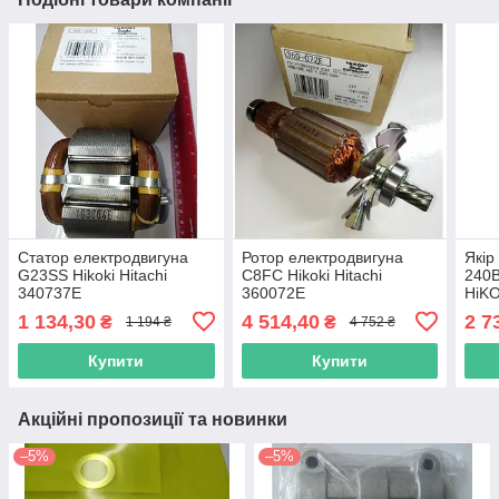
Статор електродвигуна
Ротор електродвигуна
Якір
G23SS Hikoki Hitachi
C8FC Hikoki Hitachi
240В
340737E
360072E
HiKO
1 134,30
4 514,40
2 7
₴
₴
1 194 ₴
4 752 ₴
Купити
Купити
Акційні пропозиції та новинки
–5%
–5%