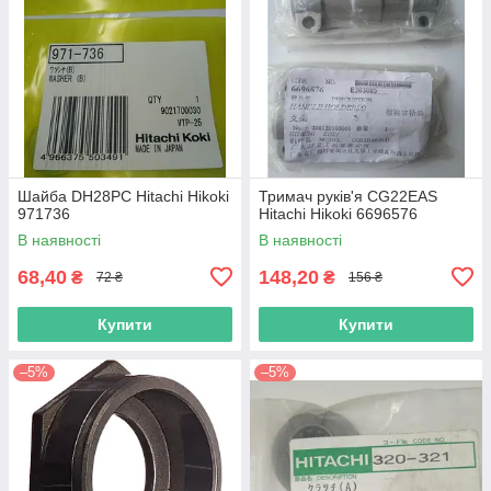
Шайба DH28PC Hitachi Hikoki
Тримач руків'я CG22EAS
971736
Hitachi Hikoki 6696576
В наявності
В наявності
68,40
148,20
₴
₴
72 ₴
156 ₴
Купити
Купити
–5%
–5%