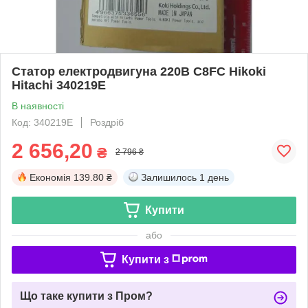
Статор електродвигуна 220В C8FC Hikoki
Hitachi 340219E
В наявності
Код: 340219E
Роздріб
2 656,20
₴
2 796 ₴
Економія
139.80 ₴
Залишилось
1 день
Купити
або
Купити з
Що таке купити з Пром?