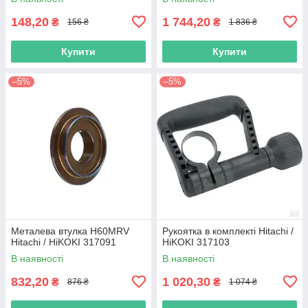
148,20
1 744,20
₴
₴
156 ₴
1 836 ₴
Купити
Купити
–5%
–5%
Металева втулка H60MRV
Рукоятка в комплекті Hitachi /
Hitachi / HiKOKI 317091
HiKOKI 317103
В наявності
В наявності
832,20
1 020,30
₴
₴
876 ₴
1 074 ₴