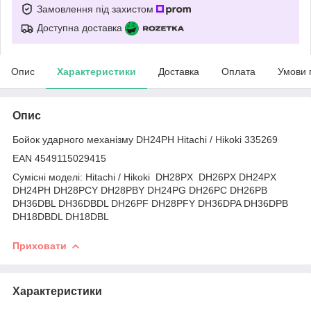
Замовлення під захистом
Доступна доставка
Опис
Характеристики
Доставка
Оплата
Умови 
Опис
Бойок ударного механізму DH24PH Hitachi / Hikoki 335269
EAN 4549115029415
Сумісні моделі: Hitachi / Hikoki DH28PX DH26PX DH24PX
DH24PH DH28PCY DH28PBY DH24PG DH26PC DH26PB
DH36DBL DH36DBDL DH26PF DH28PFY DH36DPA DH36DPB
DH18DBDL DH18DBL
Приховати
Характеристики