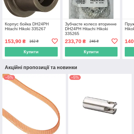
Корпус бойка DH24PH
Зубчасте колесо вторинне
Пруж
Hitachi Hikoki 335267
DH24PH Hitachi Hikoki
Hiko
335265
153,90
233,70
140
₴
₴
162 ₴
246 ₴
Купити
Купити
Акційні пропозиції та новинки
–5%
–5%