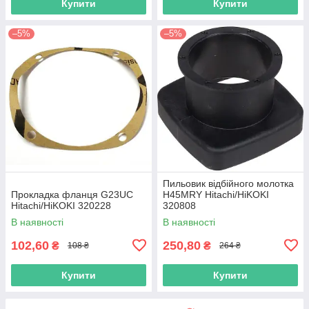
Купити
Купити
–5%
–5%
Пильовик відбійного молотка
Прокладка фланця G23UC
H45MRY Hitachi/HiKOKI
Hitachi/HiKOKI 320228
320808
В наявності
В наявності
102,60
250,80
₴
₴
108 ₴
264 ₴
Купити
Купити