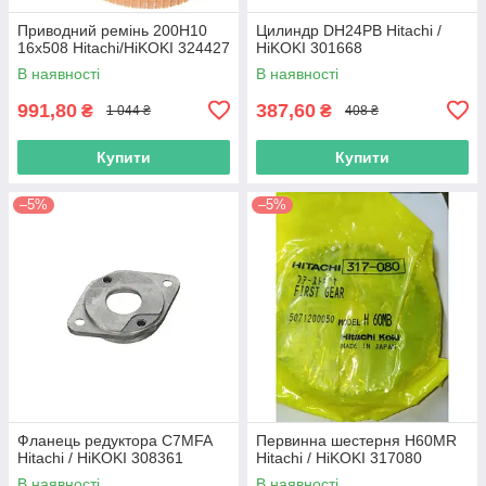
Приводний ремінь 200Н10
Цилиндр DH24PB Hitachi /
16х508 Hitachi/HiKOKI 324427
HiKOKI 301668
В наявності
В наявності
991,80
387,60
₴
₴
1 044 ₴
408 ₴
Купити
Купити
–5%
–5%
Фланець редуктора C7MFA
Первинна шестерня H60MR
Hitachi / HiKOKI 308361
Hitachi / HiKOKI 317080
В наявності
В наявності