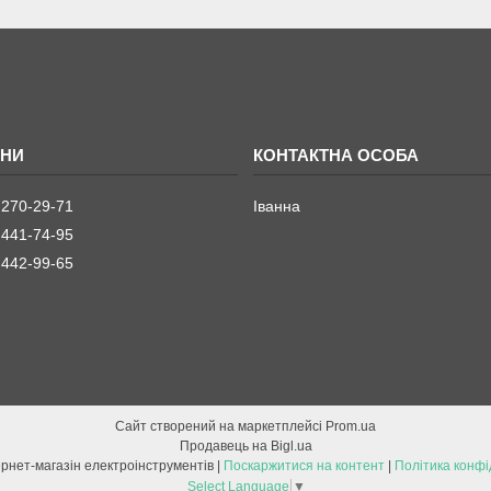
 270-29-71
Іванна
 441-74-95
 442-99-65
Сайт створений на маркетплейсі
Prom.ua
Продавець на Bigl.ua
ETOOL інтернет-магазін електроінструментів |
Поскаржитися на контент
|
Політика конфі
Select Language
▼