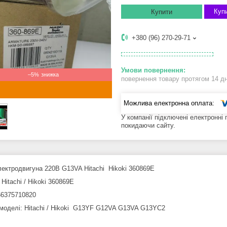
Купи
Купити
+380 (96) 270-29-71
–5%
повернення товару протягом 14 д
У компанії підключені електронні
покидаючи сайту.
лектродвигуна 220В G13VA Hitachi Hikoki 360869E
Hitachi / Hikoki 360869E
6375710820
 моделі: Hitachi / Hikoki G13YF G12VA G13VA G13YC2