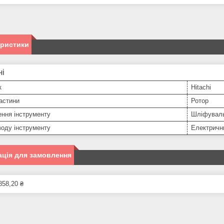
еристики
ні
к
Hitachi
астини
Ротор
ння інструменту
Шліфувал
оду інструменту
Електричн
ція для замовлення
858,20 ₴