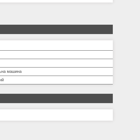
ьна машина
ий