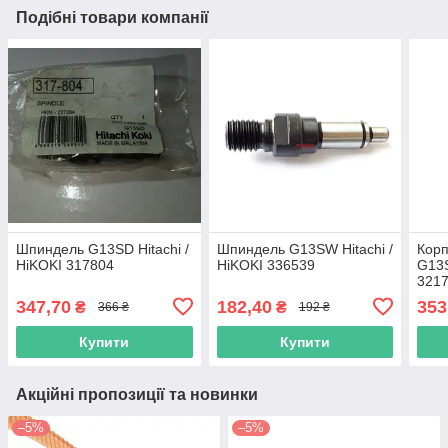
Подібні товари компанії
Шпиндель G13SD Hitachi /
Шпиндель G13SW Hitachi /
Корп
HiKOKI 317804
HiKOKI 336539
G13S
321
347,70
182,40
353
₴
₴
366 ₴
192 ₴
Купити
Купити
Акційні пропозиції та новинки
–5%
–5%