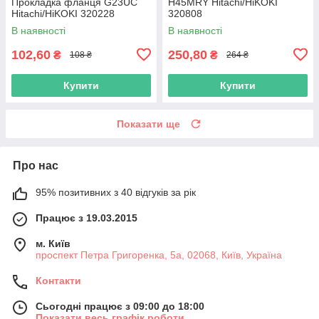
Прокладка фланця G23UC
H45MRY Hitachi/HiKOKI
Hitachi/HiKOKI 320228
320808
В наявності
В наявності
102,60
250,80
₴
₴
108 ₴
264 ₴
Купити
Купити
Показати ще
Про нас
95% позитивних з 40 відгуків за рік
Працює з 19.03.2015
м. Київ
проспект Петра Григоренка, 5а, 02068, Київ, Україна
Контакти
Сьогодні працює з 09:00 до 18:00
Показати весь графік роботи