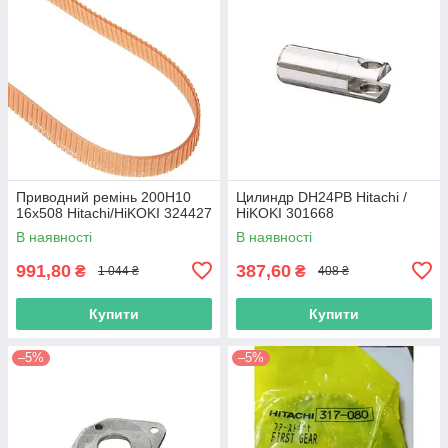
Приводний ремінь 200Н10
Цилиндр DH24PB Hitachi /
16х508 Hitachi/HiKOKI 324427
HiKOKI 301668
В наявності
В наявності
991,80
387,60
₴
₴
1 044 ₴
408 ₴
Купити
Купити
–5%
–5%