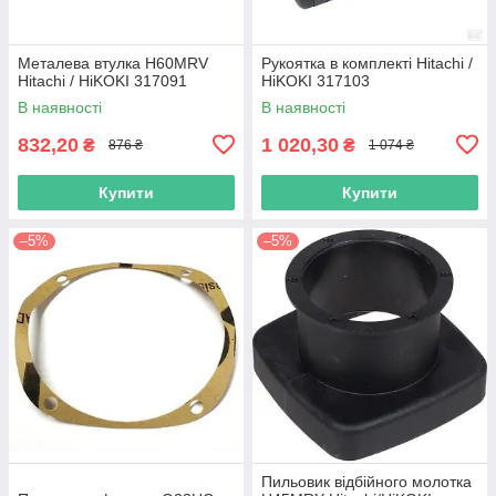
Металева втулка H60MRV
Рукоятка в комплекті Hitachi /
Hitachi / HiKOKI 317091
HiKOKI 317103
В наявності
В наявності
832,20
1 020,30
₴
₴
876 ₴
1 074 ₴
Купити
Купити
–5%
–5%
Пильовик відбійного молотка