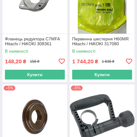
Фланець редуктора C7MFA
Первинна шестерня H60MR
Hitachi / HiKOKI 308361
Hitachi / HiKOKI 317080
В наявності
В наявності
148,20
1 744,20
₴
₴
156 ₴
1 836 ₴
Купити
Купити
–5%
–5%