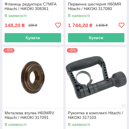
Фланець редуктора C7MFA
Первинна шестерня H60MR
Hitachi / HiKOKI 308361
Hitachi / HiKOKI 317080
В наявності
В наявності
148,20
1 744,20
₴
₴
156 ₴
1 836 ₴
Купити
Купити
–5%
–5%
Металева втулка H60MRV
Рукоятка в комплекті Hitachi /
Hitachi / HiKOKI 317091
HiKOKI 317103
В наявності
В наявності