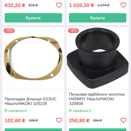
832,20
1 020,30
₴
₴
876 ₴
1 074 ₴
Купити
Купити
–5%
–5%
Пильовик відбійного молотка
Прокладка фланця G23UC
H45MRY Hitachi/HiKOKI
Hitachi/HiKOKI 320228
320808
В наявності
В наявності
102,60
250,80
₴
₴
108 ₴
264 ₴