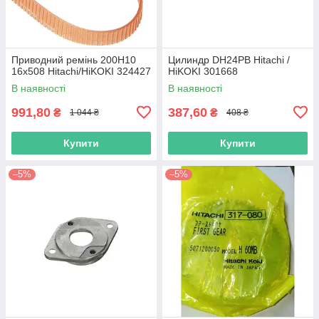
Приводний ремінь 200Н10
Цилиндр DH24PB Hitachi /
16х508 Hitachi/HiKOKI 324427
HiKOKI 301668
В наявності
В наявності
991,80
387,60
₴
₴
1 044 ₴
408 ₴
Купити
Купити
–5%
–5%