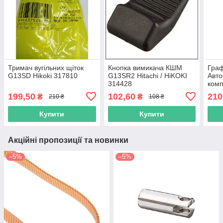
Тримач вугільних щіток
Кнопка вимикача КШМ
Граф
G13SD Hikoki 317810
G13SR2 Hitachi / HiKOKI
Авт
314428
комп
999
199,50
102,60
210
₴
₴
210 ₴
108 ₴
Купити
Купити
Акційні пропозиції та новинки
–5%
–5%