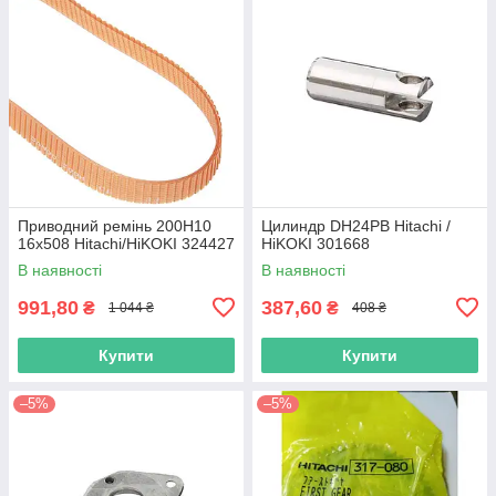
Приводний ремінь 200Н10
Цилиндр DH24PB Hitachi /
16х508 Hitachi/HiKOKI 324427
HiKOKI 301668
В наявності
В наявності
991,80
387,60
₴
₴
1 044 ₴
408 ₴
Купити
Купити
–5%
–5%