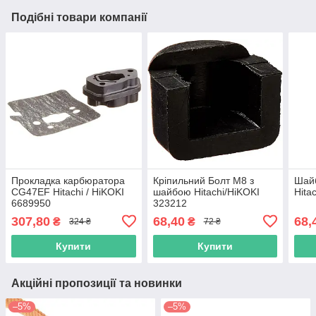
Подібні товари компанії
Прокладка карбюратора
Кріпильний Болт М8 з
Шай
CG47EF Hitachi / HiKOKI
шайбою Hitachi/HiKOKI
Hita
6689950
323212
307,80
68,40
68,
₴
₴
324 ₴
72 ₴
Купити
Купити
Акційні пропозиції та новинки
–5%
–5%