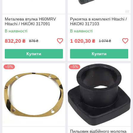
Металева втулка H60MRV
Рукоятка в комплекті Hitachi /
Hitachi / HiKOKI 317091
HiKOKI 317103
В наявності
В наявності
832,20
1 020,30
₴
₴
876 ₴
1 074 ₴
Купити
Купити
–5%
–5%
Пильовик відбійного молотка