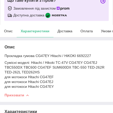
Що таке купити з Пром?
Замовлення під захистом
Доступна доставка
Опис
Характеристики
Доставка
Оплата
Умови 
Опис
Прокладка гумова CG47EY Hitachi / HiKOKI 6692227
Сумісні моделі: Hitachi / Hikoki TC-47V CG47EY CG47EJ
TBC550DX TBC600 CG47EF SUM600DX TBC-550 TED-262R
TED-262L TED262HS
для мотокоси Hitachi CG47EF
для мотокоси Hitachi CG47EJ
для мотокоси Hitachi CG47EY
Приховати
Характеристики