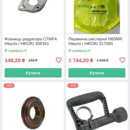
Фланець редуктора C7MFA
Первинна шестерня H60MR
Hitachi / HiKOKI 308361
Hitachi / HiKOKI 317080
В наявності
В наявності
148,20
1 744,20
₴
₴
156 ₴
1 836 ₴
Купити
Купити
–5%
–5%