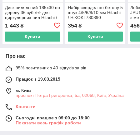
Диск пиляльний 185х30 по
Набір свердел по бетону 5
Лобз
дереву 36 зуб ⭐️⭐️ для
штук 4/5/6/8/10 мм Hitachi
JPU1
циркулярних пил Hitachi /
/ HiKOKI 780890
з ме
HiKOKI 752432
/ Hi
1 443
354
456
₴
₴
Купити
Купити
Про нас
95% позитивних з 40 відгуків за рік
Працює з 19.03.2015
м. Київ
проспект Петра Григоренка, 5а, 02068, Київ, Україна
Контакти
Сьогодні працює з 09:00 до 18:00
Показати весь графік роботи