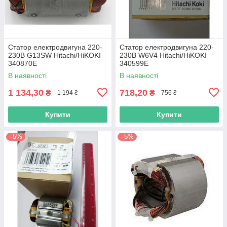
Статор електродвигуна 220-
Статор електродвигуна 220-
230В G13SW Hitachi/HiKOKI
230В W6V4 Hitachi/HiKOKI
340870E
340599E
В наявності
В наявності
1 134,30
718,20
₴
₴
1 194 ₴
756 ₴
Купити
Купити
–5%
–5%