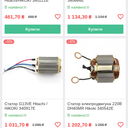
Hitachi/HiKOKI 340222E
340664E
В наявності
В наявності
461,70
1 134,30
₴
₴
486 ₴
1 194 ₴
Купити
Купити
–5%
–5%
Статор G13VE Hitachi /
Статор електродвигуна 220В
HiKOKI 340917E
DH40MR Hikoki 340542E
В наявності
В наявності
1 031,70
1 202,70
₴
₴
1 086 ₴
1 266 ₴