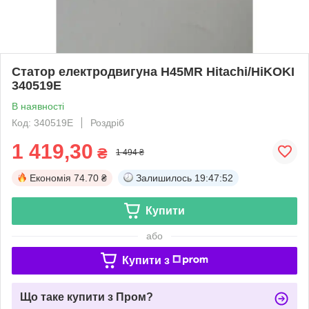
Статор електродвигуна H45MR Hitachi/HiKOKI
340519E
В наявності
Код: 340519E
Роздріб
1 419,30
₴
1 494 ₴
Економія
74.70 ₴
Залишилось
19:47:52
Купити
або
Купити з
Що таке купити з Пром?