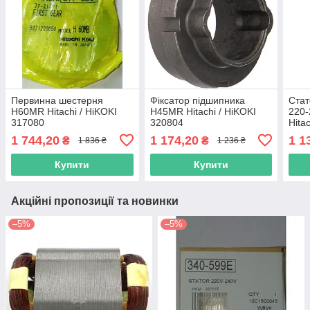
Первинна шестерня
Фіксатор підшипника
Стат
H60MR Hitachi / HiKOKI
H45MR Hitachi / HiKOKI
220
317080
320804
Hita
1 744,20
1 174,20
1 1
₴
₴
1 836 ₴
1 236 ₴
Купити
Купити
Акційні пропозиції та новинки
–5%
–5%