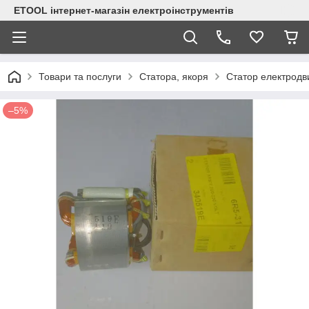
ETOOL інтернет-магазін електроінструментів
Товари та послуги
Статора, якоря
Статор електродв
–5%