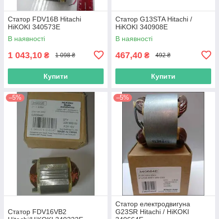
Статор FDV16B Hitachi
Статор G13STA Hitachi /
HiKOKI 340573E
HiKOKI 340908E
В наявності
В наявності
1 043,10
467,40
₴
₴
1 098 ₴
492 ₴
Купити
Купити
–5%
–5%
Статор електродвигуна
Статор FDV16VB2
G23SR Hitachi / HiKOKI