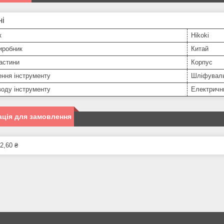
ні
к
Hikoki
иробник
Китай
астини
Корпус
ння інструменту
Шліфувал
оду інструменту
Електричн
ція для замовлення
2,60 ₴