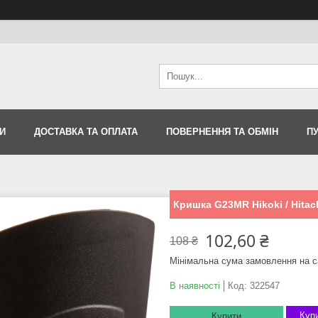
И
ДОСТАВКА ТА ОПЛАТА
ПОВЕРНЕННЯ ТА ОБМІН
П
Кришка G23MR Hikoki / Hitac
102,60 ₴
108 ₴
Мінімальна сума замовлення на с
В наявності
Код:
322547
Купи
Купити