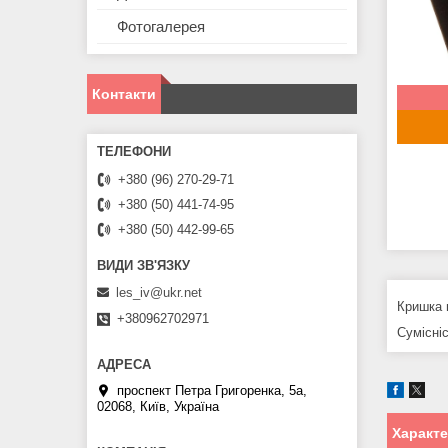
Фотогалерея
Контакти
+380 (96) 270-29-71
+380 (50) 441-74-95
+380 (50) 442-99-65
les_iv@ukr.net
Кришка 
+380962702971
Сумісні
проспект Петра Григоренка, 5а,
02068, Київ, Україна
Характ