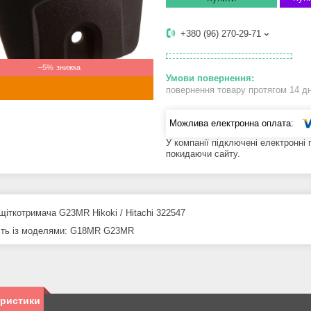
+380 (96) 270-29-71
–5%
повернення товару протягом 14 д
У компанії підключені електронні
покидаючи сайту.
щіткотримача G23MR Hikoki / Hitachi 322547
сть із моделями
: G18MR G23MR
еристики