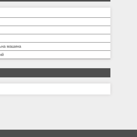
ьна машина
ий