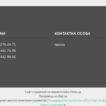
 270-29-71
Іванна
 441-74-95
 442-99-65
Сайт створений на маркетплейсі
Prom.ua
Продавець на Bigl.ua
ETOOL інтернет-магазін електроінструментів |
Поскаржитися на контент
|
Політика конфі
Select Language
▼