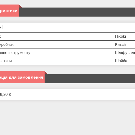
еристики
ні
к
Hikoki
иробник
Китай
ння інструменту
Шліфувал
астини
Шайба
ція для замовлення
8,20 ₴