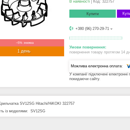
В наявності
Код:
322757
Купи
Купити
+380 (96) 270-29-71
–5%
1 день
повернення товару протягом 14 д
У компанії підключені електронні
покидаючи сайту.
Крильчатка SV12SG Hitachi/HiKOKI 322757
сть із моделями
: SV12SG