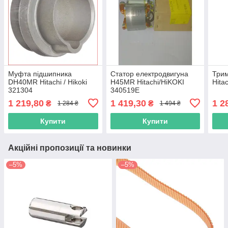
Муфта підшипника
Статор електродвигуна
Три
DH40MR Hitachi / Hikoki
H45MR Hitachi/HiKOKI
Hita
321304
340519E
1 219,80
1 419,30
1 2
₴
₴
1 284 ₴
1 494 ₴
Купити
Купити
Акційні пропозиції та новинки
–5%
–5%