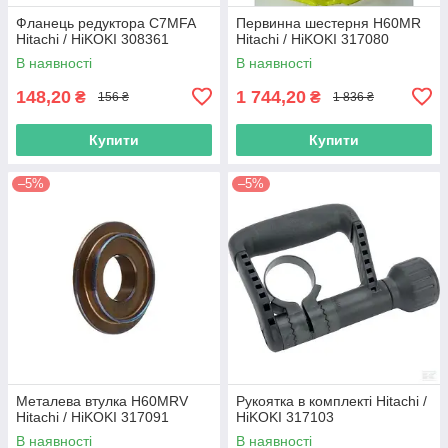
Фланець редуктора C7MFA
Первинна шестерня H60MR
Hitachi / HiKOKI 308361
Hitachi / HiKOKI 317080
В наявності
В наявності
148,20
1 744,20
₴
₴
156 ₴
1 836 ₴
Купити
Купити
–5%
–5%
Металева втулка H60MRV
Рукоятка в комплекті Hitachi /
Hitachi / HiKOKI 317091
HiKOKI 317103
В наявності
В наявності