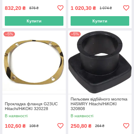
832,20
1 020,30
₴
₴
876 ₴
1 074 ₴
Купити
Купити
–5%
–5%
Пильовик відбійного молотка
Прокладка фланця G23UC
H45MRY Hitachi/HiKOKI
Hitachi/HiKOKI 320228
320808
В наявності
В наявності
102,60
250,80
₴
₴
108 ₴
264 ₴