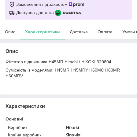
Замовлення під захистом
Доступна доставка
Опис
Характеристики
Доставка
Оплата
Умови 
Опис
Фіксатор підшипника H45MR Hitachi / HiKOKI 320804
Сумісність із моделями
: H45MR H45MRY H60MC H60MR
H60MRV
Характеристики
Основні
Виробник
Hikoki
Країна виробник
Японія