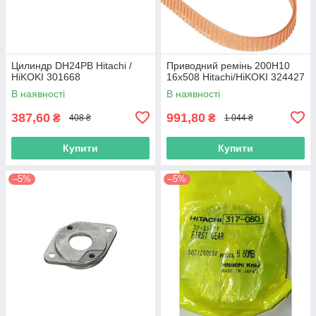
Цилиндр DH24PB Hitachi /
Приводний ремінь 200Н10
HiKOKI 301668
16х508 Hitachi/HiKOKI 324427
В наявності
В наявності
387,60
991,80
₴
₴
408 ₴
1 044 ₴
Купити
Купити
–5%
–5%