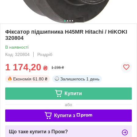
Фіксатор підшипника H45MR Hitachi / HiKOKI
320804
В наявності
Код: 320804
Роздріб
1 174,20
₴
1 236 ₴
Економія
61.80 ₴
Залишилось
1 день
Купити
або
Купити з
Що таке купити з Пром?