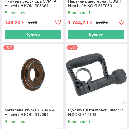
Фланець редуктора C7MFA
Первинна шестерня H60MR
Hitachi / HiKOKI 308361
Hitachi / HiKOKI 317080
В наявності
В наявності
148,20
1 744,20
₴
₴
156 ₴
1 836 ₴
Купити
Купити
–5%
–5%
Металева втулка H60MRV
Рукоятка в комплекті Hitachi /
Hitachi / HiKOKI 317091
HiKOKI 317103
В наявності
В наявності