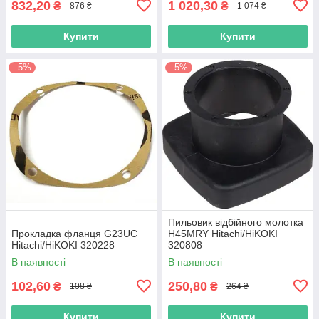
832,20
1 020,30
₴
₴
876 ₴
1 074 ₴
Купити
Купити
–5%
–5%
Пильовик відбійного молотка
Прокладка фланця G23UC
H45MRY Hitachi/HiKOKI
Hitachi/HiKOKI 320228
320808
В наявності
В наявності
102,60
250,80
₴
₴
108 ₴
264 ₴
Купити
Купити