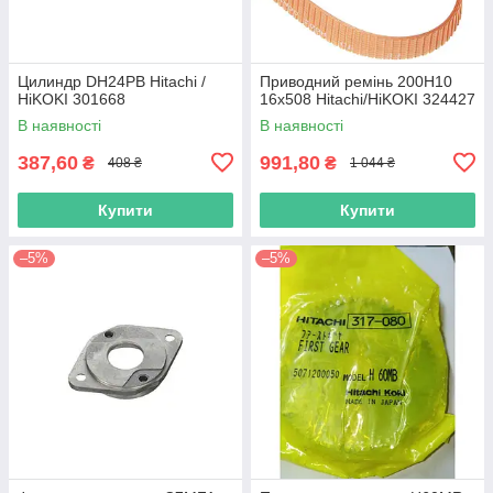
Цилиндр DH24PB Hitachi /
Приводний ремінь 200Н10
HiKOKI 301668
16х508 Hitachi/HiKOKI 324427
В наявності
В наявності
387,60
991,80
₴
₴
408 ₴
1 044 ₴
Купити
Купити
–5%
–5%