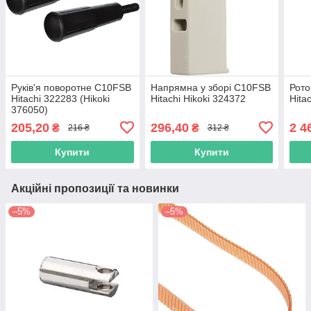
Руків'я поворотне C10FSB
Напрямна у зборі C10FSB
Рот
Hitachi 322283 (Hikoki
Hitachi Hikoki 324372
Hita
376050)
205,20
296,40
2 4
₴
₴
216 ₴
312 ₴
Купити
Купити
Акційні пропозиції та новинки
–5%
–5%