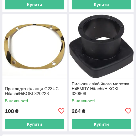
Купити
Купити
Пильовик відбійного молотка
Прокладка фланця G23UC
H45MRY Hitachi/HiKOKI
Hitachi/HiKOKI 320228
320808
В наявності
В наявності
108
264
₴
₴
Купити
Купити