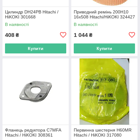
Цилиндр DH24PB Hitachi /
Приводний ремінь 200Н10
HiKOKI 301668
16х508 Hitachi/HiKOKI 324427
В наявності
В наявності
408
1 044
₴
₴
Купити
Купити
Фланець редуктора C7MFA
Первинна шестерня H60MR
Hitachi / HiKOKI 308361
Hitachi / HiKOKI 317080