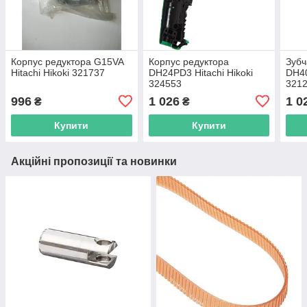
Корпус редуктора G15VA
Корпус редуктора
Зубч
Hitachi Hikoki 321737
DH24PD3 Hitachi Hikoki
DH40
324553
321
996
1 026
1 0
₴
₴
Купити
Купити
Акційні пропозиції та новинки