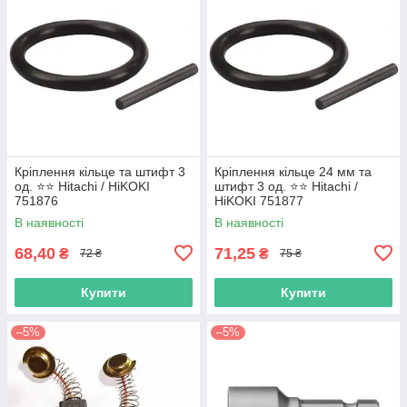
Кріплення кільце та штифт 3
Кріплення кільце 24 мм та
од. ⭐️⭐️ Hitachi / HiKOKI
штифт 3 од. ⭐️⭐️ Hitachi /
751876
HiKOKI 751877
В наявності
В наявності
68,40
71,25
₴
₴
72 ₴
75 ₴
Купити
Купити
–5%
–5%