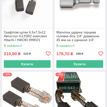
Графітові щітки 6,5х7,5х12
Магнітна ударна торцева
Автостоп G13SR2 комплект
головка-біта 1/4" довжиною
Hitachi / HiKOKI 999021
45 мм на з`єднання 1/4"
Hikoki (Hitachi) 752362
В наявності
В наявності
210,90
176,70
₴
₴
222 ₴
186 ₴
Купити
Купити
–5%
–5%