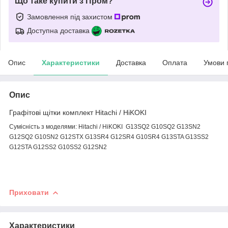
Що таке купити з Пром?
Замовлення під захистом
Доступна доставка
Опис
Характеристики
Доставка
Оплата
Умови 
Опис
Графітові щітки комплект Hitachi / HiKOKI
Сумісність з моде
лями:
Hitachi / HiKOKI G13SQ2 G10SQ2 G13SN2
G12SQ2 G10SN2 G12STX G13SR4 G12SR4 G10SR4 G13STA G13SS2
G12STA G12SS2 G10SS2 G12SN2
Приховати
Характеристики