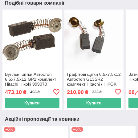
Подібні товари компанії
Вугільні щітки Автостоп
Графітові щітки 6,5х7,5х12
Зати
6,5x7,5x12 GP2 комплект
Автостоп G13SR2
Hiko
Hitachi Hikoki 999070
комплект Hitachi / HiKOKI
999021
473,10
210,90
68,
₴
₴
498 ₴
222 ₴
Купити
Купити
Акційні пропозиції та новинки
–5%
–5%