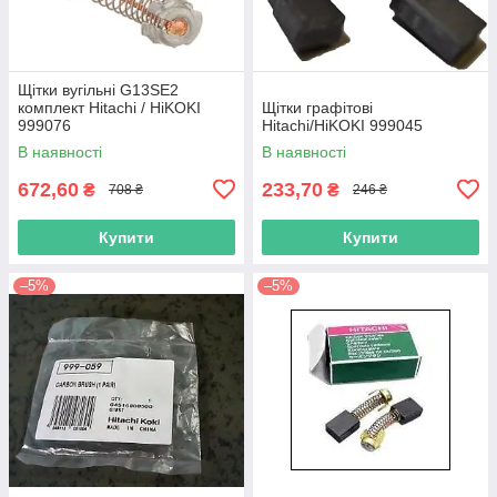
Щітки вугільні G13SE2
комплект Hitachi / HiKOKI
Щітки графітові
999076
Hitachi/HiKOKI 999045
В наявності
В наявності
672,60
233,70
₴
₴
708 ₴
246 ₴
Купити
Купити
–5%
–5%