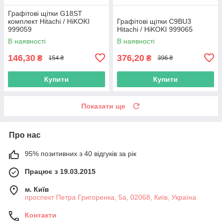
Графітові щітки G18ST
комплект Hitachi / HiKOKI
Графітові щітки C9BU3
999059
Hitachi / HiKOKI 999065
В наявності
В наявності
146,30
376,20
₴
₴
154 ₴
396 ₴
Купити
Купити
Показати ще
Про нас
95% позитивних з 40 відгуків за рік
Працює з 19.03.2015
м. Київ
проспект Петра Григоренка, 5а, 02068, Київ, Україна
Контакти