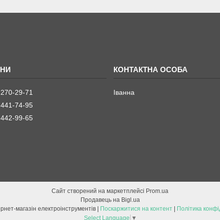
 270-29-71
Іванна
 441-74-95
 442-99-65
Сайт створений на маркетплейсі
Prom.ua
Продавець на Bigl.ua
ETOOL інтернет-магазін електроінструментів |
Поскаржитися на контент
|
Політика конфі
Select Language
▼