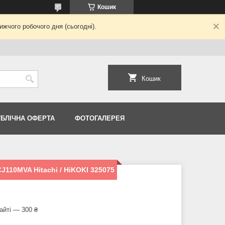
Кошик
жчого робочого дня (сьогодні).
Кошик
УБЛІЧНА ОФЕРТА
ФОТОГАЛЕРЕЯ
110MVA Hitachi / HiKOKI 325075
айті — 300 ₴