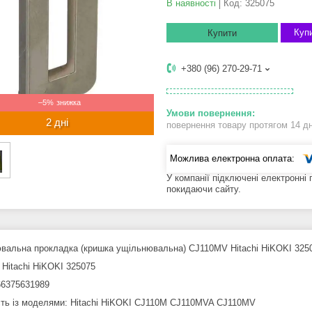
В наявності
Код:
325075
Купи
Купити
+380 (96) 270-29-71
–5%
2 дні
повернення товару протягом 14 д
У компанії підключені електронні
покидаючи сайту.
вальна прокладка (кришка ущільнювальна) CJ110MV Hitachi HiKOKI 325
 Hitachi HiKOKI 325075
6375631989
сть із моделями
: Hitachi HiKOKI CJ110M CJ110MVA CJ110MV