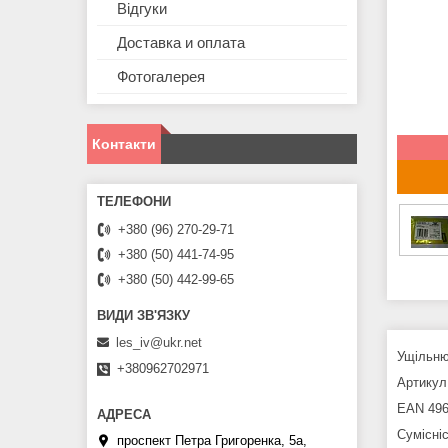
Відгуки
Доставка и оплата
Фотогалерея
Контакти
+380 (96) 270-29-71
+380 (50) 441-74-95
+380 (50) 442-99-65
les_iv@ukr.net
Ущільню
+380962702971
Артикул
EAN 496
Сумісні
проспект Петра Григоренка, 5а,