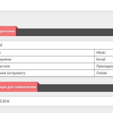
еристики
ні
к
Hikoki
иробник
Китай
астини
Прокладка
ння інструменту
Лобзик
ція для замовлення
0,20 ₴