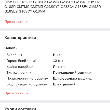
G23SC3 G18SG2 G18SE3 G23MR G23SF2 G23SR G18SH2
G18SR CM7MC CM7MR G23SCY2 G23SC4 G18SE4 CM9SR
G18SEY G18SCY G18MR
Приховати
Характеристики
Основні
Виробник
Hikoki
Гарантійний термін
12 міс
Країна виробник
Японія
Тип запчастини
Поплавковий вимикач
Призначення інструменту
Шліфувальна машина
Вид приводу інструменту
Електричний
Приховати
Умови доставки