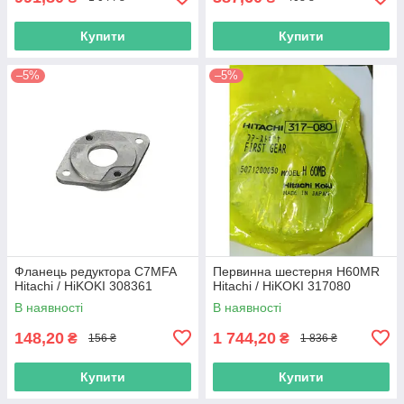
Купити
Купити
–5%
–5%
Фланець редуктора C7MFA
Первинна шестерня H60MR
Hitachi / HiKOKI 308361
Hitachi / HiKOKI 317080
В наявності
В наявності
148,20
1 744,20
₴
₴
156 ₴
1 836 ₴
Купити
Купити