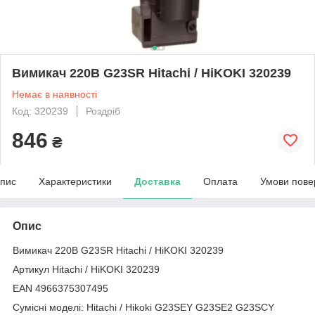
Вимикач 220В G23SR Hitachi / HiKOKI 320239
Немає в наявності
Код: 320239
Роздріб
846
₴
пис
Характеристики
Доставка
Оплата
Умови пове
Опис
Вимикач 220В G23SR Hitachi / HiKOKI 320239
Артикул Hitachi / HiKOKI 320239
EAN 4966375307495
Сумісні моделі: Hitachi / Hikoki G23SEY G23SE2 G23SCY