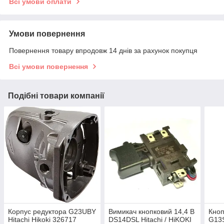
Всі умови оплати
Умови повернення
Повернення товару впродовж 14 днів за рахунок покупця
Всі умови повернення
Подібні товари компанії
Корпус редуктора G23UBY
Вимикач кнопковий 14,4 В
Кно
Hitachi Hikoki 326717
DS14DSL Hitachi / HiKOKI
G13S