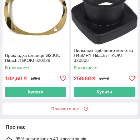
Пильовик відбійного молотка
Прокладка фланця G23UC
H45MRY Hitachi/HiKOKI
Hitachi/HiKOKI 320228
320808
В наявності
В наявності
102,60
250,80
₴
₴
108 ₴
264 ₴
Купити
Купити
Показати ще
Про нас
95% позитивних з 40 відгуків за рік