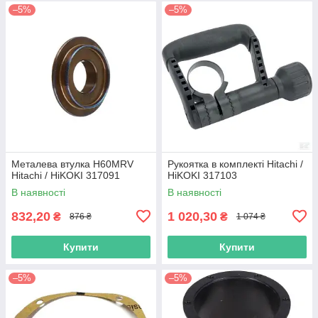
–5%
–5%
Металева втулка H60MRV
Рукоятка в комплекті Hitachi /
Hitachi / HiKOKI 317091
HiKOKI 317103
В наявності
В наявності
832,20
1 020,30
₴
₴
876 ₴
1 074 ₴
Купити
Купити
–5%
–5%