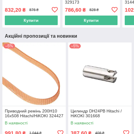
329173
314
832,20
786,60
102
₴
₴
876 ₴
828 ₴
Купити
Купити
Акційні пропозиції та новинки
–5%
–5%
Приводний ремінь 200Н10
Цилиндр DH24PB Hitachi /
16х508 Hitachi/HiKOKI 324427
HiKOKI 301668
В наявності
В наявності
991,80
387,60
₴
₴
1 044 ₴
408 ₴