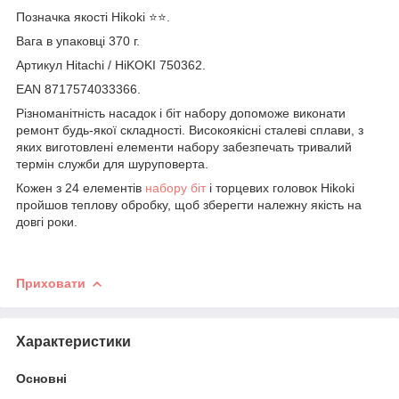
Позначка якості Hikoki ⭐️⭐️.
Вага в упаковці 370 г.
Артикул Hitachi / HiKOKI 750362.
EAN 8717574033366.
Різноманітність насадок і біт набору допоможе виконати
ремонт будь-якої складності. Високоякісні сталеві сплави, з
яких виготовлені елементи набору забезпечать тривалий
термін служби для шуруповерта.
Кожен з 24 елементів
набору біт
і торцевих головок Hikoki
пройшов теплову обробку, щоб зберегти належну якість на
довгі роки.
Приховати
Характеристики
Основні