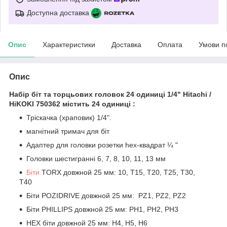
Доступна доставка
Опис
Характеристики
Доставка
Оплата
Умови п
Опис
Набір біт та торцьових головок 24 одиниці 1/4" Hitachi /
HiKOKI 750362 містить 24 одиниці :
Тріскачка (храповик) 1/4".
магнітний тримач для біт
Адаптер для головки розетки hex-квадрат ¼ "
Головки шестигранні 6, 7, 8, 10, 11, 13 мм
Біти
TORX довжной 25 мм: 10, T15, T20, T25, T30,
T40
Біти POZIDRIVE довжной 25 мм: PZ1, PZ2, PZ2
Біти PHILLIPS довжной 25 мм: PH1, PH2, PH3
HEX біти довжной 25 мм: H4, H5, H6