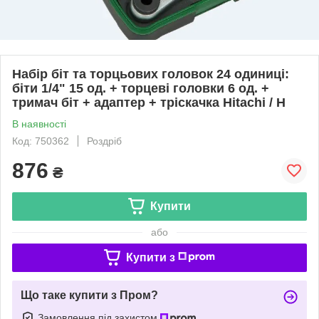
Набір біт та торцьових головок 24 одиниці:
біти 1/4" 15 од. + торцеві головки 6 од. +
тримач біт + адаптер + тріскачка Hitachi / H
В наявності
Код: 750362
Роздріб
876
₴
Купити
або
Купити з
Що таке купити з Пром?
Замовлення під захистом