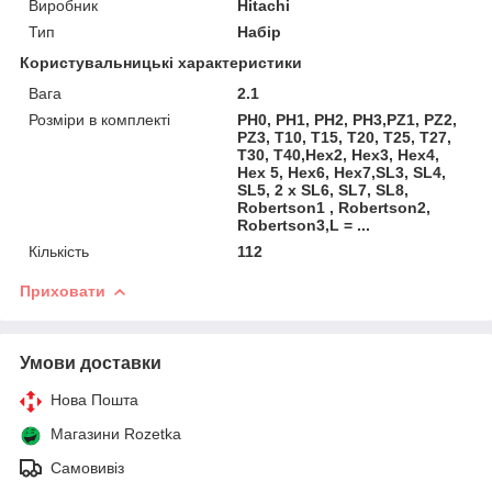
Виробник
Hitachi
Тип
Набір
Користувальницькі характеристики
Вага
2.1
Розміри в комплекті
PH0, PH1, PH2, PH3,PZ1, PZ2,
PZ3, Т10, Т15, Т20, Т25, Т27,
Т30, Т40,Hex2, Hex3, Hex4,
Hex 5, Hex6, Hex7,SL3, SL4,
SL5, 2 x SL6, SL7, SL8,
Robertson1 , Robertson2,
Robertson3,L = ...
Кількість
112
Приховати
Умови доставки
Нова Пошта
Магазини Rozetka
Самовивіз