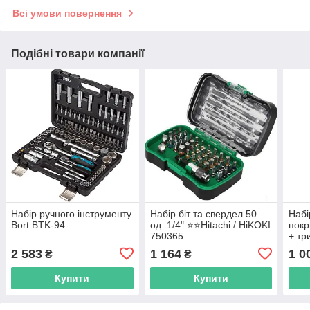
Всі умови повернення
Подібні товари компанії
Набір ручного інструменту
Набір біт та свердел 50
Набі
Bort BTK-94
од. 1/4" ⭐️⭐️Hitachi / HiKOKI
покр
750365
+ три
HiKO
2 583
1 164
1 0
₴
₴
Купити
Купити