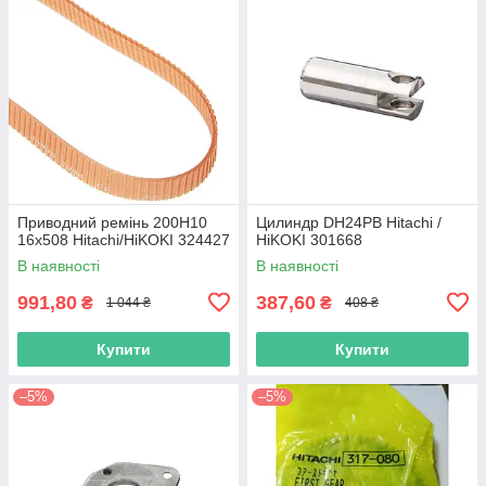
Приводний ремінь 200Н10
Цилиндр DH24PB Hitachi /
16х508 Hitachi/HiKOKI 324427
HiKOKI 301668
В наявності
В наявності
991,80
387,60
₴
₴
1 044 ₴
408 ₴
Купити
Купити
–5%
–5%