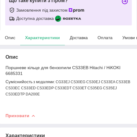
Що таке купити з Пром?
Замовлення під захистом
Доступна доставка
Опис
Характеристики
Доставка
Оплата
Умови 
Опис
Поршневе кільце для бензопили CS33EB Hitachi / HiKOKI
6685331
Суміснийост
ь з модал
ями: CG33EJ CS30EG CS30EJ CS33EA CS33EB
CS33EC CS33ED CS33EDP CS33EDT CS33ET CS35EG CS35EJ
CS33EDTP DA200E
Приховати
Характеристики