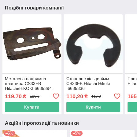
Подібні товари компанії
Металева напрямна
Стопорне кільце 4мм
Про
пластина CS33EB
CS33EB Hitachi Hikoki
Hita
Hitachi/HiKOKI 6685394
6685336
119,70
110,20
165
₴
₴
126 ₴
116 ₴
Купити
Купити
Акційні пропозиції та новинки
–5%
–5%