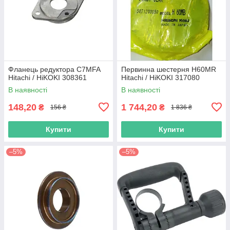
Фланець редуктора C7MFA
Первинна шестерня H60MR
Hitachi / HiKOKI 308361
Hitachi / HiKOKI 317080
В наявності
В наявності
148,20
1 744,20
₴
₴
156 ₴
1 836 ₴
Купити
Купити
–5%
–5%