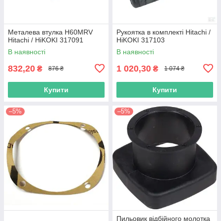
Металева втулка H60MRV
Рукоятка в комплекті Hitachi /
Hitachi / HiKOKI 317091
HiKOKI 317103
В наявності
В наявності
832,20
1 020,30
₴
₴
876 ₴
1 074 ₴
Купити
Купити
–5%
–5%
Пильовик відбійного молотка