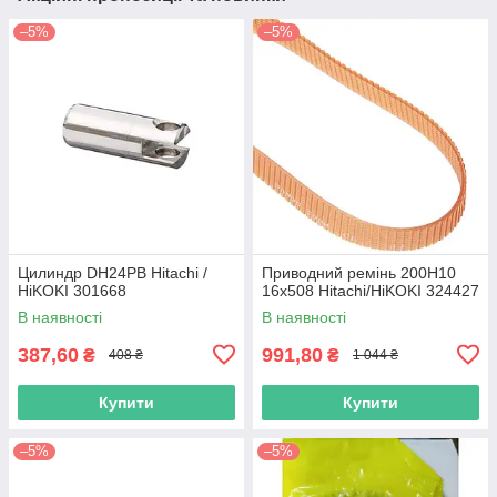
–5%
–5%
Цилиндр DH24PB Hitachi /
Приводний ремінь 200Н10
HiKOKI 301668
16х508 Hitachi/HiKOKI 324427
В наявності
В наявності
387,60
991,80
₴
₴
408 ₴
1 044 ₴
Купити
Купити
–5%
–5%