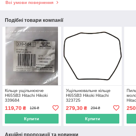
Всі умови повернення
Подібні товари компанії
Кільце ущільнююче
Ущільнювальне кільце
Пиль
H65SB3 Hitachi Hikoki
H65SB3 Hikoki Hitachi
мол
339684
323725
Hita
119,70
279,30
250
₴
₴
126 ₴
294 ₴
Купити
Купити
Акційні пропозиції та новинки