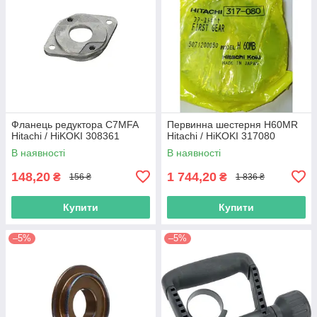
Фланець редуктора C7MFA
Первинна шестерня H60MR
Hitachi / HiKOKI 308361
Hitachi / HiKOKI 317080
В наявності
В наявності
148,20
1 744,20
₴
₴
156 ₴
1 836 ₴
Купити
Купити
–5%
–5%