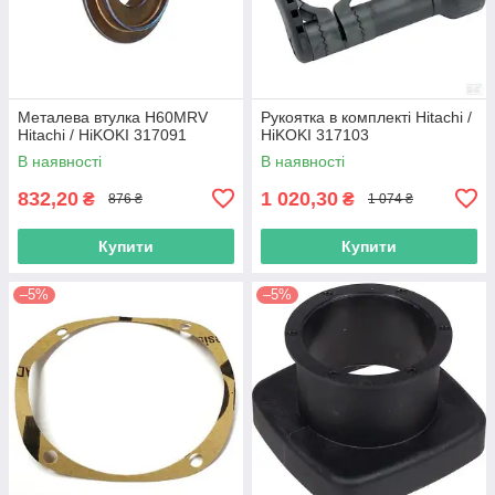
Металева втулка H60MRV
Рукоятка в комплекті Hitachi /
Hitachi / HiKOKI 317091
HiKOKI 317103
В наявності
В наявності
832,20
1 020,30
₴
₴
876 ₴
1 074 ₴
Купити
Купити
–5%
–5%