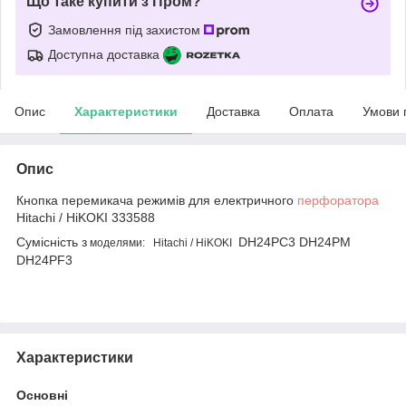
Що таке купити з Пром?
Замовлення під захистом
Доступна доставка
Опис
Характеристики
Доставка
Оплата
Умови 
Опис
Кнопка перемикача режимів для електричного
перфоратора
Hitachi / HiKOKI 333588
Сумісність з
DH24PC3 DH24PM
моделями
:
Hitachi / HiKOKI
DH24PF3
Характеристики
Основні