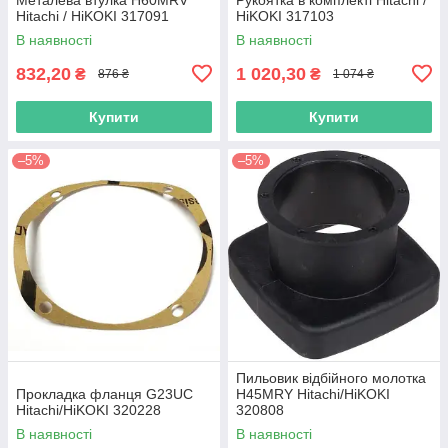
Hitachi / HiKOKI 317091
HiKOKI 317103
В наявності
В наявності
832,20
1 020,30
₴
₴
876 ₴
1 074 ₴
Купити
Купити
–5%
–5%
Пильовик відбійного молотка
Прокладка фланця G23UC
H45MRY Hitachi/HiKOKI
Hitachi/HiKOKI 320228
320808
В наявності
В наявності