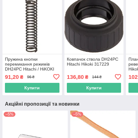
Пружина кнопки
Ковпачок ствола DH24PC
Пла
перемикання режимів
Hitachi Hikoki 317229
реве
DH24PC Hitachi / HiKOKI
Hiko
317223
91,20
136,80
102
₴
₴
96 ₴
144 ₴
Купити
Купити
Акційні пропозиції та новинки
–5%
–5%