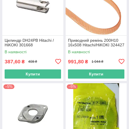
Цилиндр DH24PB Hitachi /
Приводний ремінь 200Н10
HiKOKI 301668
16х508 Hitachi/HiKOKI 324427
В наявності
В наявності
387,60
991,80
₴
₴
408 ₴
1 044 ₴
Купити
Купити
–5%
–5%